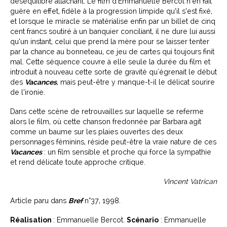
déséquilibre attachant. Le film d’Emmanuelle Bercot n'en fait
guère en effet, fidèle à la progression limpide qu’il s’est fixé,
et lorsque le miracle se matérialise enfin par un billet de cinq
cent francs soutiré à un banquier conciliant, il ne dure lui aussi
qu’un instant, celui que prend la mère pour se laisser tenter
par la chance au bonneteau, ce jeu de cartes qui toujours finit
mal. Cette séquence couvre à elle seule la durée du film et
introduit à nouveau cette sorte de gravité qu'égrenait le début
des
Vacances
, mais peut-être y manque-t-il le délicat sourire
de l’ironie.
Dans cette scène de retrouvailles sur laquelle se referme
alors le film, où cette chanson fredonnée par Barbara agit
comme un baume sur les plaies ouvertes des deux
personnages féminins, réside peut-être la vraie nature de ces
Vacances
: un film sensible et proche qui force la sympathie
et rend délicate toute approche critique.
Vincent Vatrican
Article paru dans
Bref
n°37, 1998.
Réalisation
: Emmanuelle Bercot.
Scénario
: Emmanuelle