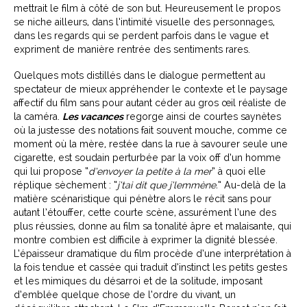
mettrait le film à côté de son but. Heureusement le propos
se niche ailleurs, dans l’intimité visuelle des personnages,
dans les regards qui se perdent parfois dans le vague et
expriment de manière rentrée des sentiments rares.
Quelques mots distillés dans le dialogue permettent au
spectateur de mieux appréhender le contexte et le paysage
affectif du film sans pour autant céder au gros œil réaliste de
la caméra.
Les vacances
regorge ainsi de courtes saynètes
où la justesse des notations fait souvent mouche, comme ce
moment où la mère, restée dans la rue à savourer seule une
cigarette, est soudain perturbée par la voix off d’un homme
qui lui propose “
d’envoyer la petite à la mer
” à quoi elle
réplique sèchement : “
j’tai dit que j’lemmène.
” Au-delà de la
matière scénaristique qui pénètre alors le récit sans pour
autant l’étouffer, cette courte scène, assurément l’une des
plus réussies, donne au film sa tonalité âpre et malaisante, qui
montre combien est difficile à exprimer la dignité blessée.
L’épaisseur dramatique du film procède d’une interprétation à
la fois tendue et cassée qui traduit d’instinct les petits gestes
et les mimiques du désarroi et de la solitude, imposant
d’emblée quelque chose de l’ordre du vivant, un