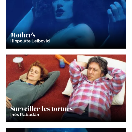
Mother’s
Hippolyte Leibovici
Surveiller les tortues
Inès Rabadán