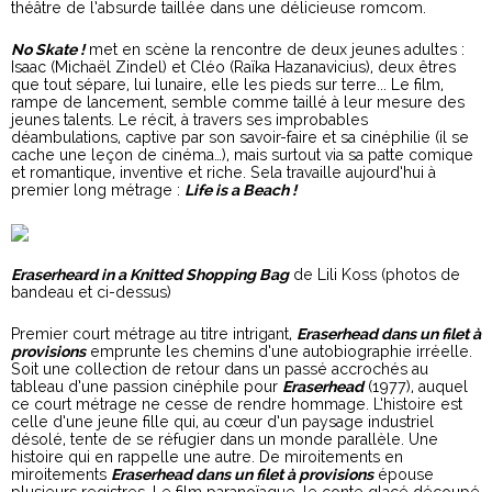
théâtre de l’absurde taillée dans une délicieuse romcom.
No Skate !
met en scène la rencontre de deux jeunes adultes :
Isaac (Michaël Zindel) et Cléo (Raïka Hazanavicius), deux êtres
que tout sépare, lui lunaire, elle les pieds sur terre... Le film,
rampe de lancement, semble comme taillé à leur mesure des
jeunes talents. Le récit, à travers ses improbables
déambulations, captive par son savoir-faire et sa cinéphilie (il se
cache une leçon de cinéma…), mais surtout via sa patte comique
et romantique, inventive et riche. Sela travaille aujourd’hui à
premier long métrage :
Life is a Beach !
Eraserheard in a Knitted Shopping Bag
de Lili Koss (photos de
bandeau et ci-dessus)
Premier court métrage au titre intrigant,
Eraserhead dans un filet à
provisions
emprunte les chemins d’une autobiographie irréelle.
Soit une collection de retour dans un passé accrochés au
tableau d’une passion cinéphile pour
Eraserhead
(1977), auquel
ce court métrage ne cesse de rendre hommage. L’histoire est
celle d’une jeune fille qui, au cœur d’un paysage industriel
désolé, tente de se réfugier dans un monde parallèle. Une
histoire qui en rappelle une autre. De miroitements en
miroitements
Eraserhead dans un filet à provisions
épouse