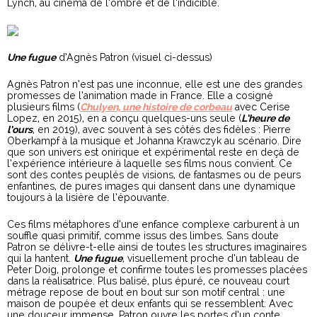
Lynch, au cinéma de l’ombre et de l’indicible.
Une fugue
d’Agnès Patron (visuel ci-dessus)
Agnès Patron n’est pas une inconnue, elle est une des grandes
promesses de l’animation made in France. Elle a cosigné
plusieurs films (
Chulyen, une histoire de corbeau
avec Cerise
Lopez, en 2015), en a conçu quelques-uns seule (
L’heure de
l’ours
, en 2019), avec souvent à ses côtés des fidèles : Pierre
Oberkampf à la musique et Johanna Krawczyk au scénario. Dire
que son univers est onirique et expérimental reste en deçà de
l’expérience intérieure à laquelle ses films nous convient. Ce
sont des contes peuplés de visions, de fantasmes ou de peurs
enfantines, de pures images qui dansent dans une dynamique
toujours à la lisière de l’épouvante.
Ces films métaphores d’une enfance complexe carburent à un
souffle quasi primitif, comme issus des limbes. Sans doute
Patron se délivre-t-elle ainsi de toutes les structures imaginaires
qui la hantent.
Une fugue
, visuellement proche d’un tableau de
Peter Doig, prolonge et confirme toutes les promesses placées
dans la réalisatrice. Plus balisé, plus épuré, ce nouveau court
métrage repose de bout en bout sur son motif central : une
maison de poupée et deux enfants qui se ressemblent. Avec
une douceur immense, Patron ouvre les portes d’un conte