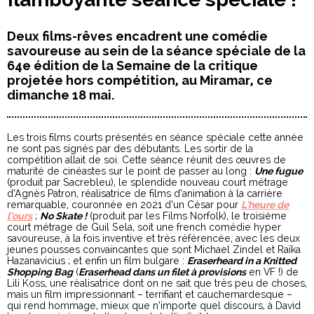
Deux films-rêves encadrent une comédie
savoureuse au sein de la séance spéciale de la
64e édition de la Semaine de la critique
projetée hors compétition, au Miramar, ce
dimanche 18 mai.
Les trois films courts présentés en séance spéciale cette année
ne sont pas signés par des débutants. Les sortir de la
compétition allait de soi. Cette séance réunit des œuvres de
maturité de cinéastes sur le point de passer au long :
Une fugue
(produit par Sacrebleu), le splendide nouveau court métrage
d’Agnès Patron, réalisatrice de films d’animation à la carrière
remarquable, couronnée en 2021 d’un César pour
L’heure de
l’ours
;
No Skate !
(produit par les Films Norfolk), le troisième
court métrage de Guil Sela, soit une french comédie hyper
savoureuse, à la fois inventive et très référencée, avec les deux
jeunes pousses convaincantes que sont Michael Zindel et Raïka
Hazanavicius ; et enfin un film bulgare :
Eraserheard in a Knitted
Shopping Bag
(
Eraserhead dans un filet à provisions
en VF !) de
Lili Koss, une réalisatrice dont on ne sait que très peu de choses,
mais un film impressionnant – terrifiant et cauchemardesque –
qui rend hommage, mieux que n’importe quel discours, à David