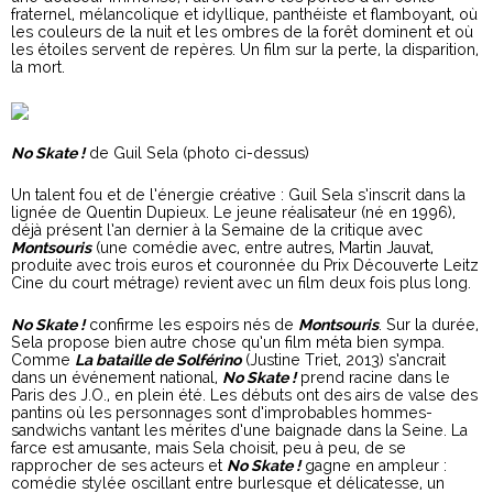
fraternel, mélancolique et idyllique, panthéiste et flamboyant, où
les couleurs de la nuit et les ombres de la forêt dominent et où
les étoiles servent de repères. Un film sur la perte, la disparition,
la mort.
No Skate !
de Guil Sela (photo ci-dessus)
Un talent fou et de l’énergie créative : Guil Sela s’inscrit dans la
lignée de Quentin Dupieux. Le jeune réalisateur (né en 1996),
déjà présent l’an dernier à la Semaine de la critique avec
Montsouris
(une comédie avec, entre autres, Martin Jauvat,
produite avec trois euros et couronnée du Prix Découverte Leitz
Cine du court métrage) revient avec un film deux fois plus long.
No Skate !
confirme les espoirs nés de
Montsouris
. Sur la durée,
Sela propose bien autre chose qu’un film méta bien sympa.
Comme
La bataille de Solférino
(Justine Triet, 2013) s’ancrait
dans un événement national,
No Skate !
prend racine dans le
Paris des J.O., en plein été. Les débuts ont des airs de valse des
pantins où les personnages sont d’improbables hommes-
sandwichs vantant les mérites d’une baignade dans la Seine. La
farce est amusante, mais Sela choisit, peu à peu, de se
rapprocher de ses acteurs et
No Skate !
gagne en ampleur :
comédie stylée oscillant entre burlesque et délicatesse, un