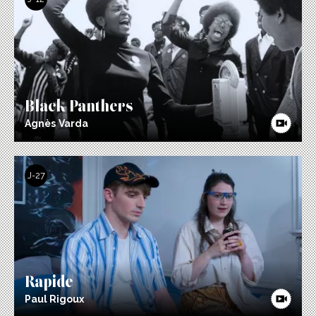
Black Panthers
Agnès Varda
J-27
Rapide
Paul Rigoux