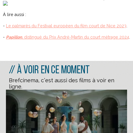
À lire aussi :
-
Le palmarès du Festival européen du film court de Nice 2023
.
-
Papillon
, distingué du Prix André-Martin du court métrage 2024
.
// À voir en ce moment
Brefcinema, c’est aussi des films à voir en
ligne.