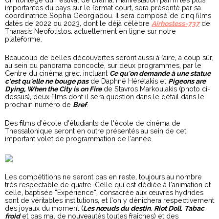
Un florilège du Festival de Drama, manifestation parmi les plus
importantes du pays sur le format court, sera présenté par sa
coordinatrice Sophia Georgiadou. Il sera composé de cinq films
datés de 2022 ou 2023, dont le déjà célèbre
Airhostess-737
de
Thanasis Neofotistos, actuellement en ligne sur notre
plateforme.
Beaucoup de belles découvertes seront aussi à faire, à coup sûr,
au sein du panorama concocté, sur deux programmes, par le
Centre du cinéma grec, incluant
Ce qu’on demande à une statue
c’est qu’elle ne bouge pas
de Daphné Hérétakis et
Pigeons are
Dying, When the City is on Fire
de Stavros Markoulakis (photo ci-
dessus), deux films dont il sera question dans le détail dans le
prochain numéro de
Bref
.
Des films d’école d’étudiants de l’école de cinéma de
Thessalonique seront en outre présentés au sein de cet
important volet de programmation de l’année.
Les compétitions ne seront pas en reste, toujours au nombre
très respectable de quatre. Celle qui est dédiée à l’animation et
celle, baptisée “Expérience”, consacrée aux œuvres hydrides
sont de véritables institutions, et l’on y dénichera respectivement
des joyaux du moment (
Les nœuds du destin
,
Riot Doll
,
Tabac
froid
et pas mal de nouveautés toutes fraîches) et des