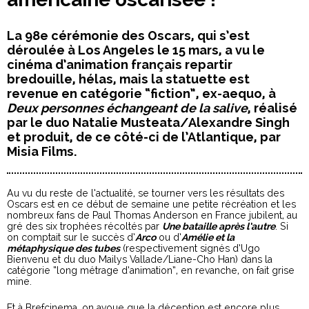
La 98e cérémonie des Oscars, qui s’est
déroulée à Los Angeles le 15 mars, a vu le
cinéma d’animation français repartir
bredouille, hélas, mais la statuette est
revenue en catégorie “fiction”, ex-aequo, à
Deux personnes échangeant de la salive
, réalisé
par le duo Natalie Musteata/Alexandre Singh
et produit, de ce côté-ci de l’Atlantique, par
Misia Films.
Au vu du reste de l’actualité, se tourner vers les résultats des
Oscars est en ce début de semaine une petite récréation et les
nombreux fans de Paul Thomas Anderson en France jubilent, au
gré des six trophées récoltés par
Une bataille après l’autre
. Si
on comptait sur le succès d’
Arco
ou d’
Amélie et la
métaphysique des tubes
(respectivement signés d’Ugo
Bienvenu et du duo Mailys Vallade/Liane-Cho Han) dans la
catégorie “long métrage d’animation”, en revanche, on fait grise
mine.
Et à Brefcinema, on avoue que la déception est encore plus