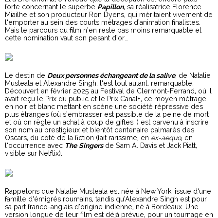
forte concernant le superbe
Papillon
, sa réalisatrice Florence
Miailhe et son producteur Ron Dyens, qui méritaient vivement de
l’emporter au sein des courts métrages d’animation finalistes.
Mais le parcours du film n’en reste pas moins remarquable et
cette nomination vaut son pesant d’or…
Le destin de
Deux personnes échangeant de la salive
, de Natalie
Musteata et Alexandre Singh, l’est tout autant, remarquable.
Découvert en février 2025 au Festival de Clermont-Ferrand, où il
avait reçu le Prix du public et le Prix Canal+, ce moyen métrage
en noir et blanc mettant en scène une société répressive des
plus étranges (où s’embrasser est passible de la peine de mort
et où on règle un achat à coup de gifles !) est parvenu à inscrire
son nom au prestigieux et bientôt centenaire palmarès des
Oscars, du côté de la fiction (fait rarissime, en
ex-aequo
, en
l’occurrence avec
The
Singers
de Sam A. Davis et Jack Piatt,
visible sur Netflix).
Rappelons que Natalie Musteata est née à New York, issue d’une
famille d’émigrés roumains, tandis qu’Alexandre Singh est pour
sa part franco-anglais d’origine indienne, né à Bordeaux. Une
version longue de leur film est déjà prévue, pour un tournage en