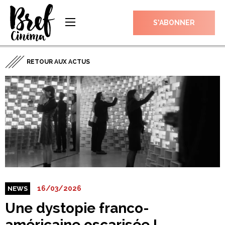
S’ABONNER
RETOUR AUX ACTUS
16/03/2026
NEWS
Une dystopie franco-
américaine oscarisée !