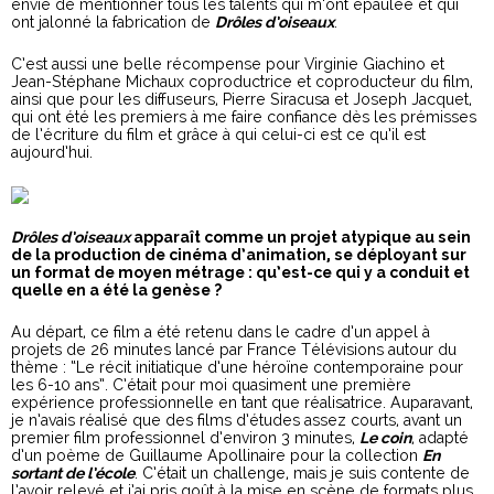
envie de mentionner tous les talents qui m’ont épaulée et qui
ont jalonné la fabrication de
Drôles d’oiseaux
.
C’est aussi une belle récompense pour Virginie Giachino et
Jean-Stéphane Michaux coproductrice et coproducteur du film,
ainsi que pour les diffuseurs, Pierre Siracusa et Joseph Jacquet,
qui ont été les premiers à me faire confiance dès les prémisses
de l’écriture du film et grâce à qui celui-ci est ce qu’il est
aujourd’hui.
Drôles d’oiseaux
apparaît comme un projet atypique au sein
de la production de cinéma d’animation, se déployant sur
un format de moyen métrage : qu’est-ce qui y a conduit et
quelle en a été la genèse ?
Au départ, ce film a été retenu dans le cadre d’un appel à
projets de 26 minutes lancé par France Télévisions autour du
thème : “Le récit initiatique d’une héroïne contemporaine pour
les 6-10 ans”. C’était pour moi quasiment une première
expérience professionnelle en tant que réalisatrice. Auparavant,
je n’avais réalisé que des films d’études assez courts, avant un
premier film professionnel d’environ 3 minutes,
Le coin
, adapté
d’un poème de Guillaume Apollinaire pour la collection
En
sortant de l’école
. C’était un challenge, mais je suis contente de
l’avoir relevé et j’ai pris goût à la mise en scène de formats plus