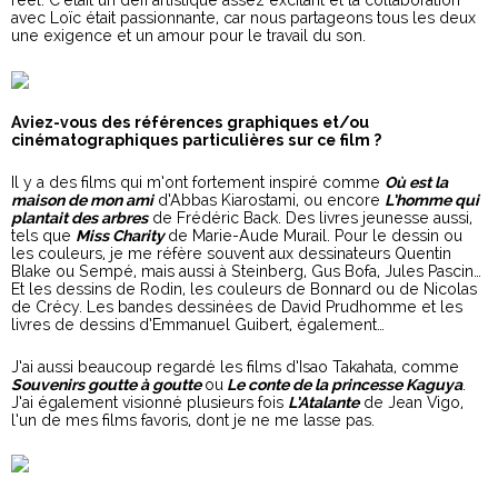
réel. C’était un défi artistique assez excitant et la collaboration
avec Loïc était passionnante, car nous partageons tous les deux
une exigence et un amour pour le travail du son.
Aviez-vous des références graphiques et/ou
cinématographiques particulières sur ce film ?
Il y a des films qui m’ont fortement inspiré comme
Où est la
maison de mon ami
d’Abbas Kiarostami, ou encore
L’homme qui
plantait des arbres
de Frédéric Back. Des livres jeunesse aussi,
tels que
Miss Charity
de Marie-Aude Murail. Pour le dessin ou
les couleurs, je me réfère souvent aux dessinateurs Quentin
Blake ou Sempé, mais aussi à Steinberg, Gus Bofa, Jules Pascin…
Et les dessins de Rodin, les couleurs de Bonnard ou de Nicolas
de Crécy. Les bandes dessinées de David Prudhomme et les
livres de dessins d’Emmanuel Guibert, également…
J’ai aussi beaucoup regardé les films d’Isao Takahata, comme
Souvenirs goutte à goutte
ou
Le conte de la princesse Kaguya
.
J’ai également visionné plusieurs fois
L’Atalante
de Jean Vigo,
l’un de mes films favoris, dont je ne me lasse pas.