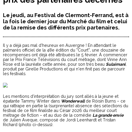
Le jeudi, au Festival de Clermont-Ferrand, est à
la fois le dernier jour du Marché du film et celui
de la remise des différents prix partenaires.
Il y a déjà pas mal d’heureux en Auvergne ! En attendant le
palmarès officiel de la 48e édition du “Court”, une douzaine de
récompenses ont déjà été attribuées le 5 février. À commencer
par le Prix France Télévisions du court métrage, dont Vinne Ann
Rose est la lauréate cette année, pour son très beau
Sulaimani
,
produit par Girelle Productions et qui n’en finit pas de parcourir
les festivals.
Les mentions d’interprétation du jury sont allés à la jeune et
épatante Tammy Winter dans
Wonderwall
de Róisín Burns – ce
qui rattrape en partie la (surprenante) absence des sélections du
festival de ce film finaliste au César 2026 du meilleur court
métrage de fiction – et au duo de la comédie
La grande envie
de Julien Aveque, composé de Jordi Leenhardt et Tristan
Richard (photo ci-dessus).