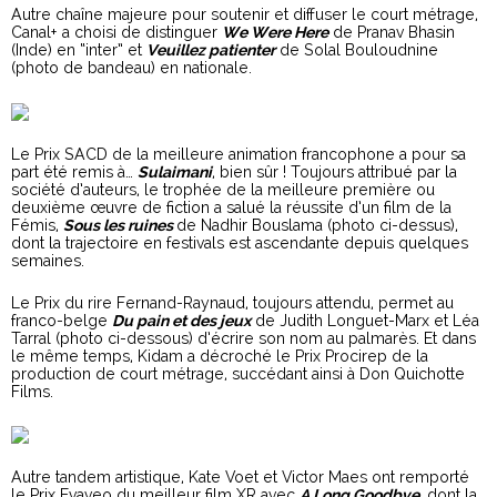
Autre chaîne majeure pour soutenir et diffuser le court métrage,
Canal+ a choisi de distinguer
We Were Here
de Pranav Bhasin
(Inde) en “inter” et
Veuillez patienter
de Solal Bouloudnine
(photo de bandeau) en nationale.
Le Prix SACD de la meilleure animation francophone a pour sa
part été remis à…
Sulaimani
, bien sûr ! Toujours attribué par la
société d’auteurs, le trophée de la meilleure première ou
deuxième œuvre de fiction a salué la réussite d’un film de la
Fémis,
Sous les ruines
de Nadhir Bouslama (photo ci-dessus),
dont la trajectoire en festivals est ascendante depuis quelques
semaines.
Le Prix du rire Fernand-Raynaud, toujours attendu, permet au
franco-belge
Du pain et des jeux
de Judith Longuet-Marx et Léa
Tarral (photo ci-dessous) d’écrire son nom au palmarès. Et dans
le même temps, Kidam a décroché le Prix Procirep de la
production de court métrage, succédant ainsi à Don Quichotte
Films.
Autre tandem artistique, Kate Voet et Victor Maes ont remporté
le Prix Evaveo du meilleur film XR avec
A Long Goodbye
, dont la