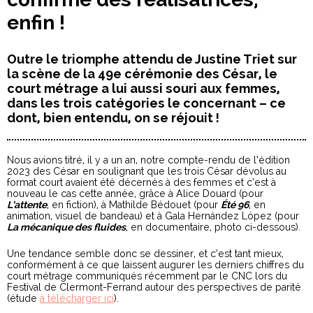
enfin !
Outre le triomphe attendu de Justine Triet sur
la scène de la 49e cérémonie des César, le
court métrage a lui aussi souri aux femmes,
dans les trois catégories le concernant – ce
dont, bien entendu, on se réjouit !
Nous avions titré, il y a un an, notre compte-rendu de l’édition
2023 des César en soulignant que les trois César dévolus au
format court avaient été décernés à des femmes et c’est à
nouveau le cas cette année, grâce à Alice Douard (pour
L’attente
, en fiction), à Mathilde Bédouet (pour
Été 96
, en
animation, visuel de bandeau) et à Gala Hernández López (pour
La mécanique des fluides
, en documentaire, photo ci-dessous).
Une tendance semble donc se dessiner, et c’est tant mieux,
conformément à ce que laissent augurer les derniers chiffres du
court métrage communiqués récemment par le CNC lors du
Festival de Clermont-Ferrand autour des perspectives de parité
(étude
à télécharger ici
).