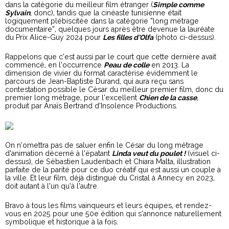
dans la catégorie du meilleur film étranger (
Simple comme
Sylvain
, donc), tandis que la cinéaste tunisienne était
logiquement plébiscitée dans la catégorie “long métrage
documentaire”, quelques jours après être devenue la lauréate
du Prix Alice-Guy 2024 pour
Les filles d’Olfa
(photo ci-dessus).
Rappelons que c’est aussi par le court que cette dernière avait
commencé, en l’occurrence
Peau de colle
en 2013. La
dimension de vivier du format caractérise évidemment le
parcours de Jean-Baptiste Durand, qui aura reçu sans
contestation possible le César du meilleur premier film, donc du
premier long métrage, pour l’excellent
Chien de la casse
,
produit par Anaïs Bertrand d’Insolence Productions.
On n’omettra pas de saluer enfin le César du long métrage
d’animation décerné à l’épatant
Linda veut du poulet !
(visuel ci-
dessus), de Sébastien Laudenbach et Chiara Malta, illustration
parfaite de la parité pour ce duo créatif qui est aussi un couple à
la ville. Et leur film, déjà distingué du Cristal à Annecy en 2023,
doit autant à l’un qu’à l’autre.
Bravo à tous les films vainqueurs et leurs équipes, et rendez-
vous en 2025 pour une 50e édition qui s’annonce naturellement
symbolique et historique à la fois.