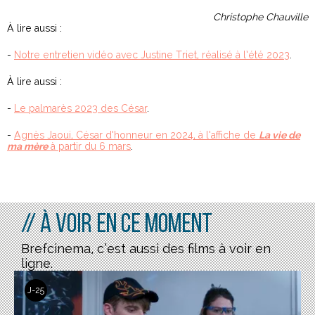
Christophe Chauville
À lire aussi :
-
Notre entretien vidéo avec Justine Triet, réalisé à l’été 2023
.
À lire aussi :
-
Le palmarès 2023 des César
.
-
Agnès Jaoui, César d’honneur en 2024, à l’affiche de
La vie de
ma mère
à partir du 6 mars
.
// À voir en ce moment
Brefcinema, c’est aussi des films à voir en
ligne.
J-25