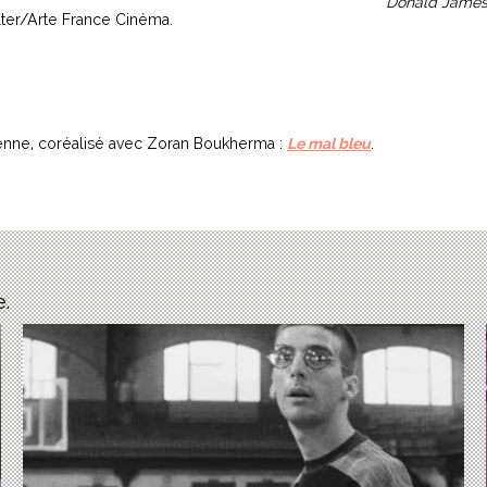
Donald Jame
ter/Arte France Cinéma.
lenne, coréalisé avec Zoran Boukherma :
Le mal bleu
.
e.