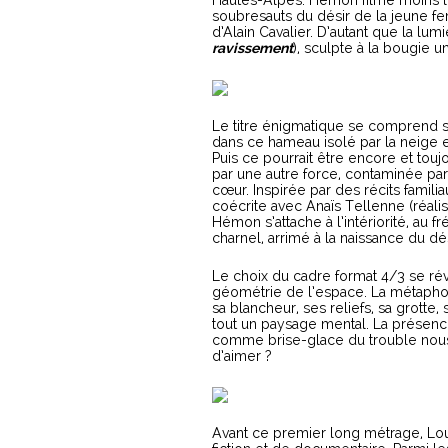
Hautes-Alpes. Hémon filme moins l
soubresauts du désir de la jeune fe
d’Alain Cavalier. D’autant que la lum
ravissement
), sculpte à la bougie 
Le titre énigmatique se comprend s
dans ce hameau isolé par la neige e
Puis ce pourrait être encore et tou
par une autre force, contaminée par 
cœur. Inspirée par des récits famili
coécrite avec Anaïs Tellenne (réali
Hémon s’attache à l’intériorité, au 
charnel, arrimé à la naissance du dé
Le choix du cadre format 4/3 se rév
géométrie de l’espace. La métaphor
sa blancheur, ses reliefs, sa grotte
tout un paysage mental. La présence
comme brise-glace du trouble nous 
d’aimer ?
Avant ce premier long métrage, Lou