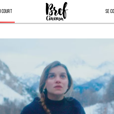
u court
Se c