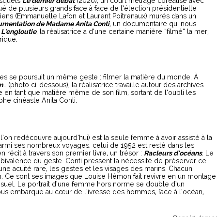
esquels
Le dernier débat
(2020), un court métrage coréalisé avec
é de plusieurs grands face à face de l’élection présidentielle
diens (Emmanuelle Lafon et Laurent Poitrenaux) murés dans un
umentation de Madame Anita Conti
, un documentaire qui nous
s
L’engloutie
, la réalisatrice a d’une certaine manière “filmé” la mer,
rique.
nes se poursuit un même geste : filmer la matière du monde. À
n
… (photo ci-dessous), la réalisatrice travaille autour des archives
ie en tant que matière même de son film, sortant de l’oubli les
phe cinéaste Anita Conti.
on redécouvre aujourd’hui) est la seule femme à avoir assisté à la
rmi ses nombreux voyages, celui de 1952 est resté dans les
n récit à travers son premier livre, un trésor :
Racleurs d’océans
. Le
’ambivalence du geste. Conti pressent la nécessité de préserver ce
c une acuité rare, les gestes et les visages des marins. Chacun
n. Ce sont ses images que Louise Hémon fait revivre en un montage
suel. Le portrait d’une femme hors norme se double d’un
ous embarque au cœur de l’ivresse des hommes, face à l’océan,