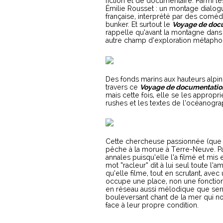
fiction et de documentaire. Parmi l
Émilie Rousset : un montage dialogu
française, interprété par des comé
bunker. Et surtout le
Voyage de doc
rappelle qu’avant la montagne dan
autre champ d’exploration métapho
Des fonds marins aux hauteurs alpi
travers ce
Voyage de documentatio
mais cette fois, elle se les appropr
rushes et les textes de l’océanogra
Cette chercheuse passionnée (que l’
pêche à la morue à Terre-Neuve. Pa
annales puisqu’elle l’a filmé et mis e
mot “racleur” dit à lui seul toute l
qu’elle filme, tout en scrutant, ave
occupe une place, non une fonctio
en réseau aussi mélodique que sen
bouleversant chant de la mer qui n
face à leur propre condition.