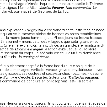
e corps de la République que les mouvements de l’âme et les
mme. Le visage d’Aimée, inquiet et lumineux, rappelle la Thérèse
ière, signée Marine Atlan (
Jessica Forever
,
Nos cérémonies
,
Le
un clair-obscur inspiré de Georges de La Tour.
ans explication.
L’engloutie
, c’est d’abord cette institutrice coincée
t qui arrive la sacoche pleine de bonnes volontés républicaines.
jours la même jeune femme qui, au fil des jours, se trouve happée
l’irrationnel – moins celui des villageois que celui gisant en son
aux (une arrière-grand-tante institutrice, un grand-père montagnard),
satrice de
L’homme d’argile
), la fiction évite l’écueil du folklore.
frémissement du corps. Le scénario est celui d’un film d’ambiance,
sir féminin. Un
coming of desire…
èle pleinement adapté à la forme tant du huis clos que de la
e de la montagne, verticale, vorace, grave et mystérieuse – avec
, ses glissades, ses coulées et ses avalanches nocturnes – dessine
 d’un livre d’école, Descartes (auteur d’un
Traité des passions
)
commande de conclure en philosophant : est-il si sorcier
ise Hémon a signé plusieurs films : courts et moyens métrages de