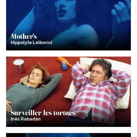
Mother’s
Hippolyte Leibovici
Surveiller les tortues
Inès Rabadán