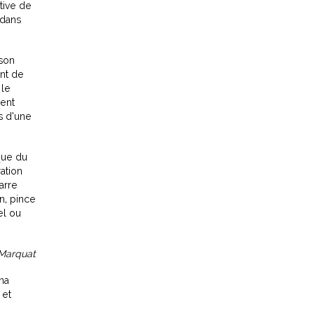
tive de
 dans
 son
int de
 le
sent
s d’une
que du
ration
arre
n, pince
el ou
 Marquat
ina
 et