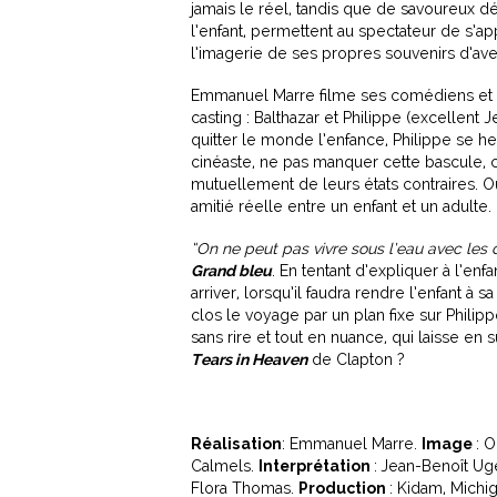
jamais le réel, tandis que de savoureux d
l’enfant, permettent au spectateur de s’a
l’imagerie de ses propres souvenirs d’ave
Emmanuel Marre filme ses comédiens et se
casting : Balthazar et Philippe (excellent 
quitter le monde l’enfance, Philippe se heu
cinéaste, ne pas manquer cette bascule, 
mutuellement de leurs états contraires. Où
amitié réelle entre un enfant et un adulte.
“On ne peut pas vivre sous l’eau avec les
Grand bleu
. En tentant d’expliquer à l’enf
arriver, lorsqu’il faudra rendre l’enfant à
clos le voyage par un plan fixe sur Phili
sans rire et tout en nuance, qui laisse en
Tears in Heaven
de Clapton ?
Réalisation
: Emmanuel Marre.
Image
: O
Calmels.
Interprétation
:
Jean-Benoît Ugeu
Flora Thomas.
Production
: Kidam, Michig