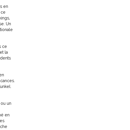
es en
 ce
kings,
se. Un
tionale
s ce
et la
idents
ien
acances.
unkel.
 ou un
né en
ses
âche