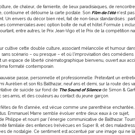
lture, de chaleur, de farniente, de lieux paradisiaques, de rencontr
 contourne et détourne la carte postale. Son
Film de l’été
n’est pas
. Un envers du décor bien réel, fait de non-lieux standardisés : par
ones commerciales avec option boîte de nuit et hôtel Formule 1 inclu
ant, entre autres, le Prix Jean-Vigo et le Prix de la compétition na
eur cultive cette double culture, associant mélancolie et humour dan
s, sans scénario – ou presque – et où l’improvisation des comédiens 
nt un espace de liberté cinématographique bienvenu, ouvert aux acc
inéma formaté contemporain.
mauvaise passe, personnelle et professionnelle. Prétextant un entret
Aurélien et son fils Balthazar, neuf ans et demi, sur la route des v
entative de suicide sur fond de
The Sound of Silence
de Simon & Garf
c ses amis, et des couleurs au contact du jeune garçon.
des fêtes de fin d’année, est vécue comme une parenthèse enchantée,
dus. Emmanuel Marre semble évoluer entre deux eaux à ce sujet,
de Philippe et nourri par l’énergie communicative de Balthazar. Tour
ntimité familiale des enfances (re)vécues en Super 8, et des maladres
ées de nostalgie. Ce sentiment est accentué par une image qui ne l