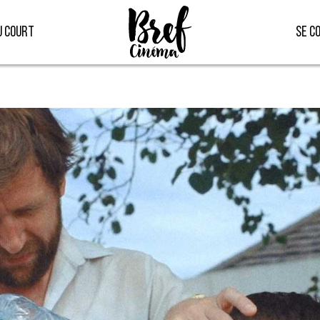
u court
Se c