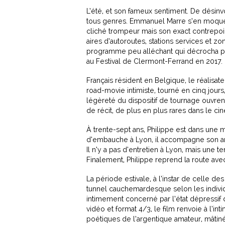
L’été, et son fameux sentiment. De désinvo
tous genres. Emmanuel Marre s’en moque,
cliché trompeur mais son exact contrepoint
aires d’autoroutes, stations services et z
programme peu alléchant qui décrocha pourt
au Festival de Clermont-Ferrand en 2017.
Français résident en Belgique, le réalisat
road-movie intimiste, tourné en cinq jour
légèreté du dispositif de tournage ouvre
de récit, de plus en plus rares dans le c
À trente-sept ans, Philippe est dans une 
d’embauche à Lyon, il accompagne son ami 
Il n’y a pas d’entretien à Lyon, mais une t
Finalement, Philippe reprend la route ave
La période estivale, à l’instar de celle 
tunnel cauchemardesque selon les indivi
intimement concerné par l’état dépressif 
vidéo et format 4/3, le film renvoie à l’i
poétiques de l’argentique amateur, mâtin