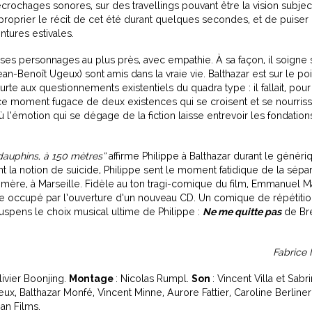
écrochages sonores, sur des travellings pouvant être la vision subjec
pproprier le récit de cet été durant quelques secondes, et de puiser
ntures estivales.
s personnages au plus près, avec empathie. À sa façon, il soigne
Jean-Benoît Ugeux) sont amis dans la vraie vie. Balthazar est sur le po
rte aux questionnements existentiels du quadra type : il fallait, pour
ce moment fugace de deux existences qui se croisent et se nourris
 l’émotion qui se dégage de la fiction laisse entrevoir les fondation
 dauphins, à 150 mètres”
affirme Philippe à Balthazar durant le généri
ant la notion de suicide, Philippe sent le moment fatidique de la sépa
 sa mère, à Marseille. Fidèle au ton tragi-comique du film, Emmanuel M
ppe occupé par l’ouverture d’un nouveau CD. Un comique de répétitio
 suspens le choix musical ultime de Philippe :
Ne me quitte pas
de Br
Fabrice
livier Boonjing.
Montage
: Nicolas Rumpl.
Son
: Vincent Villa et Sabr
x, Balthazar Monfé, Vincent Minne, Aurore Fattier, Caroline Berliner
an Films.