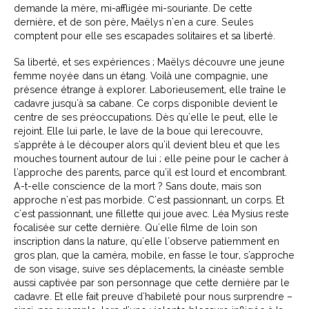
demande la mère, mi-affligée mi-souriante. De cette
dernière, et de son père, Maëlys n'en a cure. Seules
comptent pour elle ses escapades solitaires et sa liberté.
Sa liberté, et ses expériences ; Maëlys découvre une jeune
femme noyée dans un étang. Voilà une compagnie, une
présence étrange à explorer. Laborieusement, elle traîne le
cadavre jusqu'à sa cabane. Ce corps disponible devient le
centre de ses préoccupations. Dès qu'elle le peut, elle le
rejoint. Elle lui parle, le lave de la boue qui lerecouvre,
s'apprête à le découper alors qu'il devient bleu et que les
mouches tournent autour de lui ; elle peine pour le cacher à
l'approche des parents, parce qu'il est lourd et encombrant.
A-t-elle conscience de la mort ? Sans doute, mais son
approche n'est pas morbide. C'est passionnant, un corps. Et
c'est passionnant, une fillette qui joue avec. Léa Mysius reste
focalisée sur cette dernière. Qu'elle filme de loin son
inscription dans la nature, qu'elle l'observe patiemment en
gros plan, que la caméra, mobile, en fasse le tour, s'approche
de son visage, suive ses déplacements, la cinéaste semble
aussi captivée par son personnage que cette dernière par le
cadavre. Et elle fait preuve d'habileté pour nous surprendre –