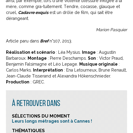
ainsi, par exemple, lors d'une violente blessure infligée à la
mère, comme gra-tuitement. Tendre, cocasse, glauque et
cruel,
Cadavre exquis
est un drôle de film, qui sait être
dérangeant.
Marion Pasquier
Article paru dans
Bref
n°107, 2013.
Réalisation et scénario
: Léa Mysius.
Image
: Augustin
Barbaroux.
Montage
: Pierre Deschamps.
Son
: Victor Praud,
Benjamin Falsimagne et Léo Lepage.
Musique originale
:
Carlos Marks.
Interprétation
: Ena Letourneux, Brune Renault,
Jean-Claude Tisserand et Alexandra Hökenschnieder.
Production
: GREC.
À RETROUVER DANS
SÉLECTIONS DU MOMENT
Leurs longs métrages sont à Cannes !
THÉMATIQUES