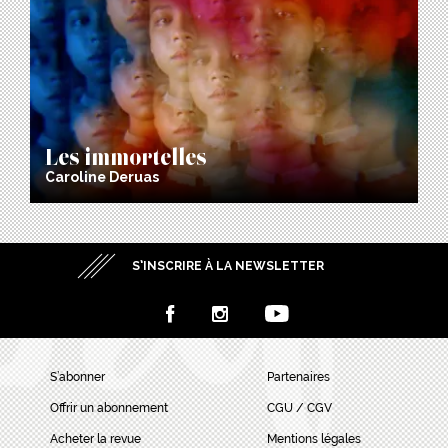
Les immortelles
Caroline Deruas
S’INSCRIRE À LA NEWSLETTER
S’abonner
Partenaires
Offrir un abonnement
CGU / CGV
Acheter la revue
Mentions légales