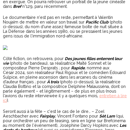
en exergue. On pourra retrouver un portrait de la jeune cinéaste
dans
Bref
n°129, paru récemment.
Le documentaire n’est pas en reste, permettant à Valentin
Noujaïm de mettre en valeur son travail sur
Pacific Club
(photo
ci-dessus), du nom d’une assez fameuse boîte de nuit située à
La Défense dans les années 1980, où se pressaient les jeunes
gens issus de l’immigration nord-africaine.
Côté fiction, on retrouvera, pour
Des jeunes filles enterrent leur
vie
(photo de bandeau), sa réalisatrice Maïté Sonnet et le
compositeur Pierre Desprats ; pour
Rapide
, nommé aux
César 2024, son réalisateur Paul Rigoux et le comédien Édouard
Sulpice, en pleine ascension dans les arcanes du cinéma
d’auteur français ; pour
À trois
(photo ci-dessus), la réalisatrice
Claudia Bottino et la compositrice Delphine Malausséna, dont on
parle également – et légitimement – de plus en plus (nous
l’avions du reste interviewée il y a quelques mois,
entretien à lire
ici
).
Seront aussi à la fête – c’est le cas de le dire… – Zoel
Aeschbacher avec
Fairplay
, Vincent Fontano pour
Sèt Lam
(qui,
pour orchestrer un peu de teasing, sera en ligne sur Brefcinema
au moment de l’événement), Joséphine Darcy Hopkins avec
Les
dents du bonheur
(et aussi sa comédienne Florence Janas,