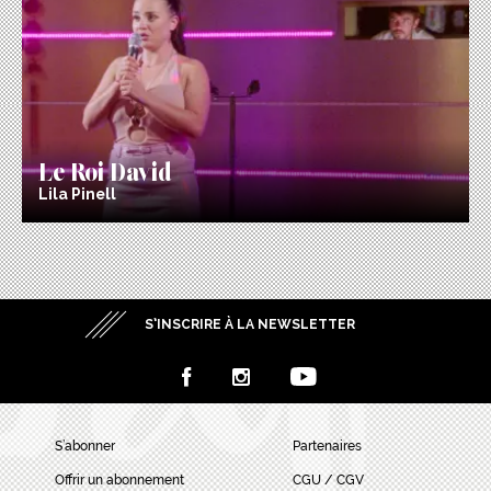
Le Roi David
Lila Pinell
S’INSCRIRE À LA NEWSLETTER
S’abonner
Partenaires
Offrir un abonnement
CGU / CGV