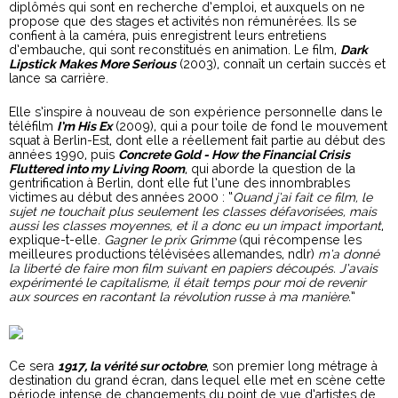
diplômés qui sont en recherche d’emploi, et auxquels on ne
propose que des stages et activités non rémunérées. Ils se
confient à la caméra, puis enregistrent leurs entretiens
d’embauche, qui sont reconstitués en animation. Le film,
Dark
Lipstick Makes More Serious
(2003), connaît un certain succès et
lance sa carrière.
Elle s’inspire à nouveau de son expérience personnelle dans le
téléfilm
I’m His Ex
(2009), qui a pour toile de fond le mouvement
squat à Berlin-Est, dont elle a réellement fait partie au début des
années 1990, puis
Concrete Gold - How the Financial Crisis
Fluttered into my Living Room
, qui aborde la question de la
gentrification à Berlin, dont elle fut l’une des innombrables
victimes au début des années 2000 : “
Quand j’ai fait ce film, le
sujet ne touchait plus seulement les classes défavorisées, mais
aussi les classes moyennes, et il a donc eu un impact important
,
explique-t-elle.
Gagner le prix Grimme
(qui récompense les
meilleures productions télévisées allemandes, ndlr)
m’a donné
la liberté de faire mon film suivant en papiers découpés. J’avais
expérimenté le capitalisme, il était temps pour moi de revenir
aux sources en racontant la révolution russe à ma manière.
”
Ce sera
1917, la vérité sur octobre
, son premier long métrage à
destination du grand écran, dans lequel elle met en scène cette
période intense de changements du point de vue d’artistes de