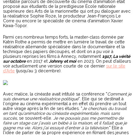
véritable parcours de découverte du cinéma d’animation était
proposé aux étudiants de la prestigieuse École nationale
supérieure des Arts de la marionnette qui ont pu dialoguer avec
la réalisatrice Sophie Roze, le producteur Jean-François Le
Corre ou encore le spécialiste de cinéma d’animation Xavier
Kawa-Topor.
Parmi ces nombreux temps forts, la master-class donnée par
Katrin Rothe a permis de mettre en lumière le travail de cette
réalisatrice allemande spécialisée dans le documentaire et la
technique des papiers découpés, et dont on a pu voir à
plusieurs reprises les films à Annecy, notamment
1917, La vérité
sur octobre
en 2017 et
Johnny et moi
en 2023. On peut d’ailleurs
voir actuellement une version courte de ce dernier
sur le site
d’Arte
(jusqu’au 3 décembre).
Avec malice, la cinéaste avait intitulé sa conférence “
Comment je
suis devenue une réalisatrice politique
”. Elle qui se destinait à
l’origine au cinéma expérimental a en effet dû prendre un tout
autre virage après la fin de ses études. “
Je cherchais du travail
en tant qu’animatrice ou cinéaste expérimentale, mais sans
succès
, se souvient-elle.
Je ne pouvais pas me permettre de
faire un stage car j’avais un bébé à la maison, et il fallait que je
gagne ma vie. Alors j’ai essayé d’entrer à la télévision.
” Elle a
l’idée de parler de sa propre expérience en filmant des jeunes