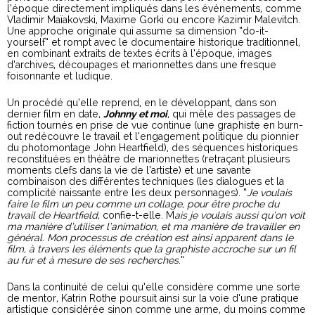
l’époque directement impliqués dans les événements, comme
Vladimir Maïakovski, Maxime Gorki ou encore Kazimir Malevitch.
Une approche originale qui assume sa dimension “do-it-
yourself” et rompt avec le documentaire historique traditionnel,
en combinant extraits de textes écrits à l’époque, images
d’archives, découpages et marionnettes dans une fresque
foisonnante et ludique.
Un procédé qu’elle reprend, en le développant, dans son
dernier film en date,
Johnny et moi
, qui mêle des passages de
fiction tournés en prise de vue continue (une graphiste en burn-
out redécouvre le travail et l’engagement politique du pionnier
du photomontage John Heartfield), des séquences historiques
reconstituées en théâtre de marionnettes (retraçant plusieurs
moments clefs dans la vie de l’artiste) et une savante
combinaison des différentes techniques (les dialogues et la
complicité naissante entre les deux personnages). “
Je voulais
faire le film un peu comme un collage, pour être proche du
travail de Heartfield
, confie-t-elle. M
ais je voulais aussi qu’on voit
ma manière d’utiliser l’animation, et ma manière de travailler en
général. Mon processus de création est ainsi apparent dans le
film, à travers les éléments que la graphiste accroche sur un fil
au fur et à mesure de ses recherches
.”
Dans la continuité de celui qu’elle considère comme une sorte
de mentor, Katrin Rothe poursuit ainsi sur la voie d’une pratique
artistique considérée sinon comme une arme, du moins comme