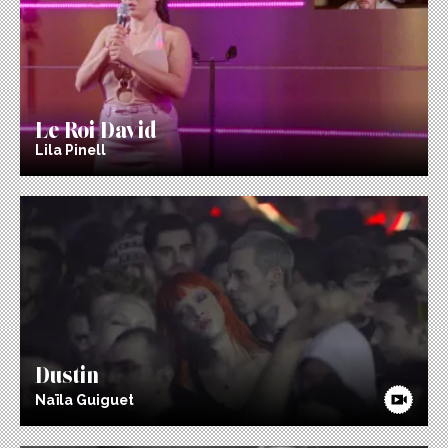
Le Roi David
Lila Pinell
Dustin
Naïla Guiguet