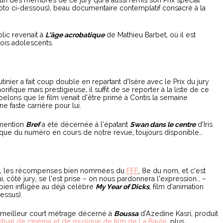
 l’un des membres de ce jury qui a aussi remis son Prix spécial
to ci-dessous), beau documentaire contemplatif consacré à la
lic revenait à
L’âge acrobatique
de Mathieu Barbet, où il est
ois adolescents.
nier a fait coup double en repartant d’Isère avec le Prix du jury
rifique mais prestigieuse, il suffit de se reporter à la liste de ce
pelons que le film venait d’être primé à Contis la semaine
e faste carrière pour lui.
 mention
Bref
a été décernée à l’épatant
Swan dans le centre
d’Iris
itique du numéro en cours de notre revue, toujours disponible…
ées, les récompenses bien nommées du
FFF
, 8e du nom, et c’est
 côté jury, se l’est prise – on nous pardonnera l’expression… –
t bien infligée au déjà célèbre
My Year of Dicks
, film d’animation
dessus).
du meilleur court métrage décerné à
Boussa
d’Azedine Kasri, produit
stival de cinéma et de musique de film de La Baule
, plus