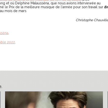
long et où Delphine Malausséna, que nous avions interviewée au
é le Prix de la meilleure musique de l’année pour son travail sur
En
 au mois de mars
Christophe Chauvill
sséna
.
oble 2022
.
e.