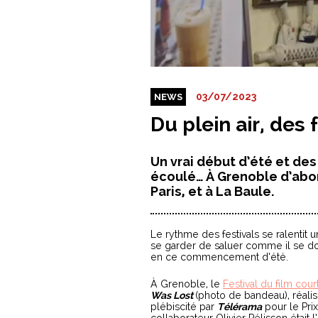
03/07/2023
NEWS
Du plein air, des
Un vrai début d’été et des
écoulé… À Grenoble d’abord
Paris, et à La Baule.
Le rythme des festivals se ralentit 
se garder de saluer comme il se doit
en ce commencement d’été.
À Grenoble, le
Festival du film court
Was Lost
(photo de bandeau), réalis
plébiscité par
Télérama
pour le Pri