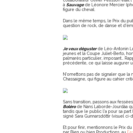
collaborateur Olivier Pélisson était
à
Sauvage
de Léonore Mercier (pho
figure du cheval.
Dans le même temps, le Prix du pub
question de rock, de danse et d’ém
Je veux déguster
de Léo-Antonin Luti
jeunes et la Coupe Juliet-Berto, hono
palmarès particulier, imposant… Rap
précédente, ce qui laisse augurer un
N’omettons pas de signaler que la
Chassaigne, qui figure au cahier cr
Sans transition, passons aux fess
Boléro
de Nans Laborde-Jourdàa qui,
tandis que le public l’a pour sa par
signé Sara Gunnarsdóttir (visuel ci-
Et pour finir, mentionnons le Prix 
par Bien ou bien Productions, au
Fe