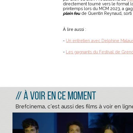
directement tourné vers le format 
printemps lors du MCM 2023, a gagn
plein feu
de Quentin Reynaud, sorti
À lire aussi :
-
Un entretien avec Delphine Malau
-
Les gagnants du Festival de Gren
// À voir en ce moment
Brefcinema, c’est aussi des films à voir en lign