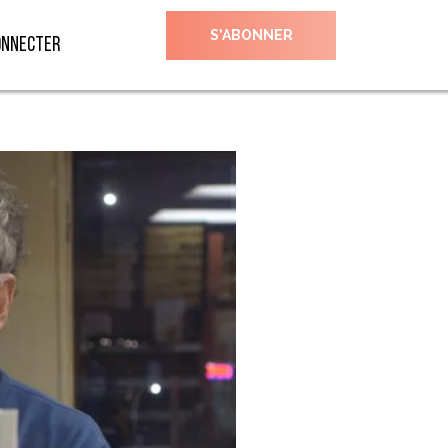
S’ABONNER
onnecter