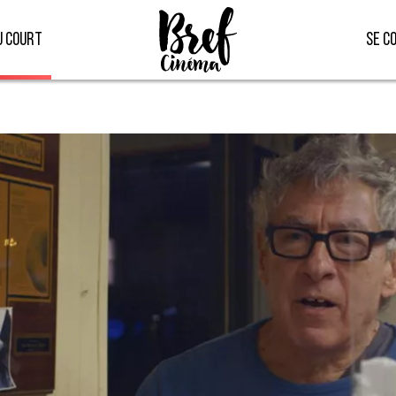
u court
Se c