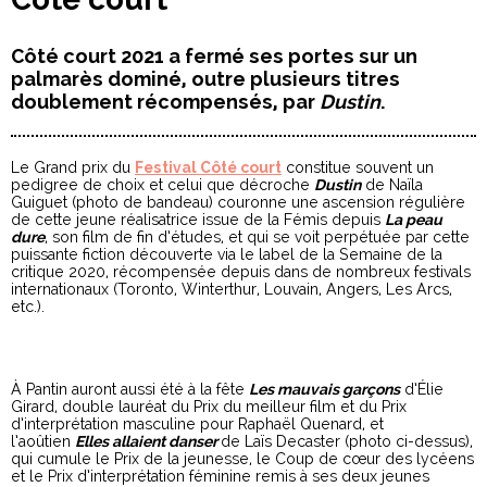
Côté court 2021 a fermé ses portes sur un
palmarès dominé, outre plusieurs titres
doublement récompensés, par
Dustin
.
Le Grand prix du
Festival Côté court
constitue souvent un
pedigree de choix et celui que décroche
Dustin
de Naïla
Guiguet (photo de bandeau) couronne une ascension régulière
de cette jeune réalisatrice issue de la Fémis depuis
La peau
dure
, son film de fin d’études, et qui se voit perpétuée par cette
puissante fiction découverte via le label de la Semaine de la
critique 2020, récompensée depuis dans de nombreux festivals
internationaux (Toronto, Winterthur, Louvain, Angers, Les Arcs,
etc.).
À Pantin auront aussi été à la fête
Les mauvais garçons
d’Élie
Girard, double lauréat du Prix du meilleur film et du Prix
d’interprétation masculine pour Raphaël Quenard, et
l’aoûtien
Elles allaient danser
de Laïs Decaster (photo ci-dessus),
qui cumule le Prix de la jeunesse, le Coup de cœur des lycéens
et le Prix d’interprétation féminine remis à ses deux jeunes