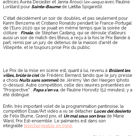
actrices Auréa Decaster et Janna Arouci (
ex-aequo
avec Pauline
Lorillard pour
Sainte-Baume
de Lætitia Spigarelli).
C’était décidément un soir de doublés, et pas seulement pour
Karim Benzema et Cristiano Ronaldo pendant le France-Portugal
de l’Euro 2020 qui se jouait en même temps que la soirée de
clôture :
Finale
, de Stéphan Castang, qui se déroule d’ailleurs
aussi un soir de match des Bleus, a reçu à la fois le Prix Bande à
part, remis par un jury de détenus de la maison d’arrêt de
Villepinte, et le toujours prisé Prix du public.
Le Prix de la mise en scène est, quant à lui, revenu à
Brûlent les
villes, brûle le ciel
de Frédéric Bernard, tandis que le jury presse
a choisi
Nuits sans sommeil
de Jérémy Van der Haegen (photo
ci-dessus). Autre compétition, celle des œuvres présentées en
“Prospective” :
Papa s’en va
, de Pauline Horovitz (52 minutes), y a
été distingué.
Enfin, très important volet de la programmation pantinoise, la
compétition Essai/Art vidéo a vu se détacher
Luces del desierto
de Félix Blume, Grand prix, et
Un mal sous son bras
de Marie
Ward, Prix Est-ensemble. Le palmarès est dans son
intégralité
téléchargeable en ligne
.