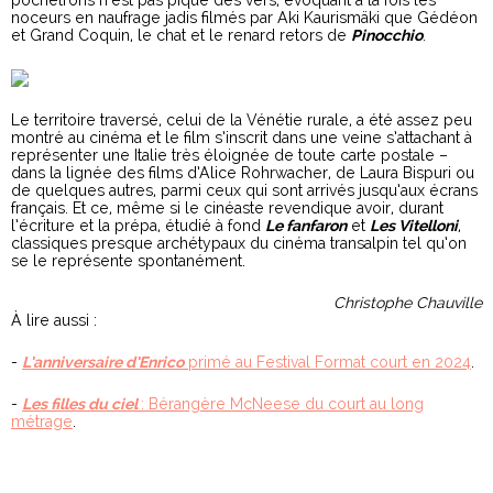
noceurs en naufrage jadis filmés par Aki Kaurismäki que Gédéon
et Grand Coquin, le chat et le renard retors de
Pinocchio
.
Le territoire traversé, celui de la Vénétie rurale, a été assez peu
montré au cinéma et le film s’inscrit dans une veine s’attachant à
représenter une Italie très éloignée de toute carte postale –
dans la lignée des films d’Alice Rohrwacher, de Laura Bispuri ou
de quelques autres, parmi ceux qui sont arrivés jusqu’aux écrans
français. Et ce, même si le cinéaste revendique avoir, durant
l’écriture et la prépa, étudié à fond
Le fanfaron
et
Les Vitelloni
,
classiques presque archétypaux du cinéma transalpin tel qu’on
se le représente spontanément.
Christophe Chauville
À lire aussi :
-
L’anniversaire d’Enrico
primé au Festival Format court en 2024
.
-
Les filles du ciel
: Bérangère McNeese du court au long
métrage
.