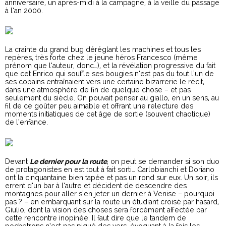
anniversaire, un après-midi à la campagne, à la veille du passage
à l’an 2000.
La crainte du grand bug déréglant les machines et tous les
repères, très forte chez le jeune héros Francesco (même
prénom que l’auteur, donc…), et la révélation progressive du fait
que cet Enrico qui souffle ses bougies n’est pas du tout l’un de
ses copains entraînaient vers une certaine bizarrerie le récit,
dans une atmosphère de fin de quelque chose – et pas
seulement du siècle. On pouvait penser au giallo, en un sens, au
fil de ce goûter peu aimable et offrant une relecture des
moments initiatiques de cet âge de sortie (souvent chaotique)
de l’enfance.
Devant
Le dernier pour la route
, on peut se demander si son duo
de protagonistes en est tout à fait sorti… Carlobianchi et Doriano
ont la cinquantaine bien tapée et pas un rond sur eux. Un soir, ils
errent d’un bar à l’autre et décident de descendre des
montagnes pour aller s’en jeter un dernier à Venise – pourquoi
pas ? – en embarquant sur la route un étudiant croisé par hasard,
Giulio, dont la vision des choses sera forcément affectée par
cette rencontre inopinée. Il faut dire que le tandem de
pochetrons n’est pas piqué des vers, évoquant à la fois les