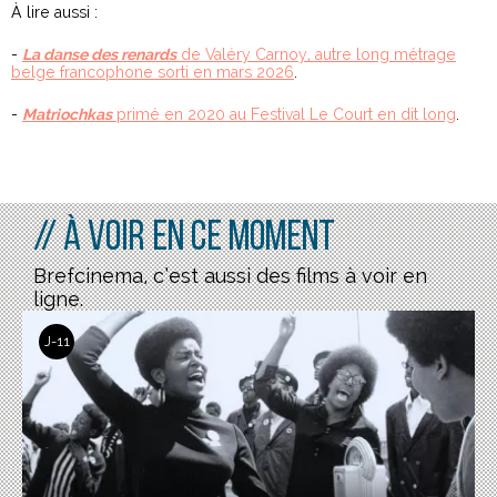
À lire aussi :
-
La danse des renards
de Valéry Carnoy, autre long métrage
belge francophone sorti en mars 2026
.
-
Matriochkas
primé en 2020 au Festival Le Court en dit long
.
// À voir en ce moment
Brefcinema, c’est aussi des films à voir en
ligne.
J-11