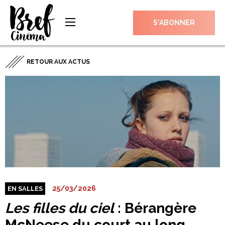
S’ABONNER
RETOUR AUX ACTUS
25/03/2026
EN SALLES
Les filles du ciel
: Bérangère
McNeese du court au long