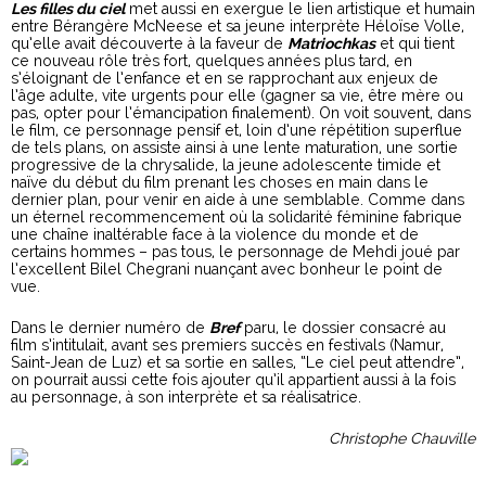
Les filles du ciel
met aussi en exergue le lien artistique et humain
entre Bérangère McNeese et sa jeune interprète Héloïse Volle,
qu’elle avait découverte à la faveur de
Matriochkas
et qui tient
ce nouveau rôle très fort, quelques années plus tard, en
s’éloignant de l’enfance et en se rapprochant aux enjeux de
l’âge adulte, vite urgents pour elle (gagner sa vie, être mère ou
pas, opter pour l’émancipation finalement). On voit souvent, dans
le film, ce personnage pensif et, loin d’une répétition superflue
de tels plans, on assiste ainsi à une lente maturation, une sortie
progressive de la chrysalide, la jeune adolescente timide et
naïve du début du film prenant les choses en main dans le
dernier plan, pour venir en aide à une semblable. Comme dans
un éternel recommencement où la solidarité féminine fabrique
une chaîne inaltérable face à la violence du monde et de
certains hommes – pas tous, le personnage de Mehdi joué par
l’excellent Bilel Chegrani nuançant avec bonheur le point de
vue.
Dans le dernier numéro de
Bref
paru, le dossier consacré au
film s’intitulait, avant ses premiers succès en festivals (Namur,
Saint-Jean de Luz) et sa sortie en salles, “Le ciel peut attendre”,
on pourrait aussi cette fois ajouter qu’il appartient aussi à la fois
au personnage, à son interprète et sa réalisatrice.
Christophe Chauville