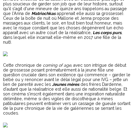
plus soucieux de garder son job que de leur histoire, surtout
qu’il s’agit d’une mineure de quinze ans (rappelons au passage
que l’Anna de
Matriochkas
apprenait elle aussi sa grossesse).
Ceux de la boîte de nuit où Mallorie et Jenna propose des
massages aux clients, le soir, en tout bien tout honneur, mais
avec le risque constant que les choses dégénèrent (un écho
apparaît avec un autre court de la réalisatrice,
Les corps purs
,
dans lequel elle incarnait elle-même en 2017 une fille de la
nuit).
Cette chronique de
coming of age
, avec son intrigue de début
de grossesse posant prématurément à la jeune fille une
question cruciale dans son existence qui commence – garder le
bébé ou y renoncer avant le délai légal pour une IVG – jette un
lien de parenté avec les
Jeunes mères
des frères Dardenne,
d’autant que la réalisatrice est elle aussi de nationalité belge. Et
son cinéma s’inscrit également dans une inspiration naturaliste
délimitée, même si des vigiles de discothèque à mines
patibulaires peuvent entraîner vers un cassage de gueule sortant
de la pure chronique de la vie de galèriennes se serrant les
coudes.