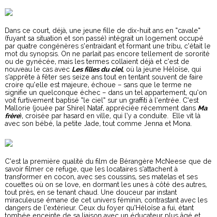
Dans ce court, déjà, une jeune fille de dix-huit ans en “cavale”
(fuyant sa situation et son passé) intégrait un logement occupé
par quatre congénères s’entraidant et formant une tribu, c’était le
mot du synopsis. On ne parlait pas encore tellement de sororité
ou de gynécée, mais les termes collaient déjà et c’est de
nouveau le cas avec
Les filles du ciel
, où la jeune Héloïse, qui
s’apprête à fêter ses seize ans tout en tentant souvent de faire
croire qu’elle est majeure, échoue – sans que le terme ne
signifie un quelconque échec – dans un tel appartement, qu’on
voit furtivement baptisé “le ciel” sur un graffiti à l’entrée. C’est
Mallorie (jouée par Shirel Nataf, appréciée récemment dans
Ma
frère
), croisée par hasard en ville, qui l’y a conduite. Elle vit là
avec son bébé, la petite Jade, tout comme Jenna et Mona.
C’est la première qualité du film de Bérangère McNeese que de
savoir filmer ce refuge, que les locataires s’attachent à
transformer en cocon, avec ses coussins, ses matelas et ses
couettes où on se love, en dormant les unes à côté des autres,
tout près, en se tenant chaud. Une douceur par instant
miraculeuse émane de cet univers féminin, contrastant avec les
dangers de l’extérieur. Ceux du foyer qu’Héloïse a fui, étant
tombée enceinte de sa liaison avec un éducateur plus âgé et