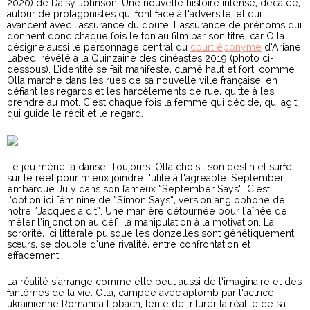
2020) de Daisy Johnson. Une nouvelle histoire intense, décalée,
autour de protagonistes qui font face à l’adversité, et qui
avancent avec l’assurance du doute. L’assurance de prénoms qui
donnent donc chaque fois le ton au film par son titre, car Olla
désigne aussi le personnage central du
court éponyme
d’Ariane
Labed, révélé à la Quinzaine des cinéastes 2019 (photo ci-
dessous). L’identité se fait manifeste, clamé haut et fort, comme
Olla marche dans les rues de sa nouvelle ville française, en
défiant les regards et les harcèlements de rue, quitte à les
prendre au mot. C’est chaque fois la femme qui décide, qui agit,
qui guide le récit et le regard.
Le jeu mène la danse. Toujours. Olla choisit son destin et surfe
sur le réel pour mieux joindre l’utile à l’agréable. September
embarque July dans son fameux “September Says”. C’est
l’option ici féminine de “Simon Says”, version anglophone de
notre “Jacques a dit”. Une manière détournée pour l’aînée de
mêler l’injonction au défi, la manipulation à la motivation. La
sororité, ici littérale puisque les donzelles sont génétiquement
sœurs, se double d’une rivalité, entre confrontation et
effacement.
La réalité s’arrange comme elle peut aussi de l’imaginaire et des
fantômes de la vie. Olla, campée avec aplomb par l’actrice
ukrainienne Romanna Lobach, tente de triturer la réalité de sa