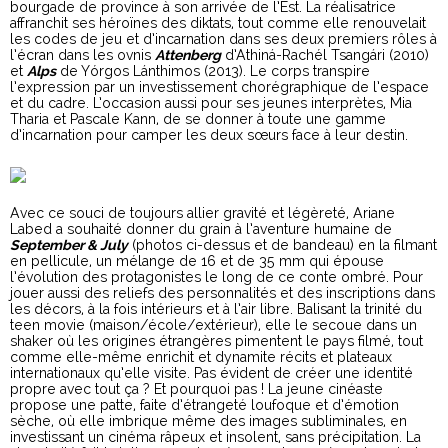
bourgade de province à son arrivée de l’Est. La réalisatrice
affranchit ses héroïnes des diktats, tout comme elle renouvelait
les codes de jeu et d’incarnation dans ses deux premiers rôles à
l’écran dans les ovnis
Attenberg
d’Athiná-Rachél Tsangári (2010)
et
Alps
de Yórgos Lánthimos (2013). Le corps transpire
l’expression par un investissement chorégraphique de l’espace
et du cadre. L’occasion aussi pour ses jeunes interprètes, Mia
Tharia et Pascale Kann, de se donner à toute une gamme
d’incarnation pour camper les deux sœurs face à leur destin.
Avec ce souci de toujours allier gravité et légèreté, Ariane
Labed a souhaité donner du grain à l’aventure humaine de
September & July
(photos ci-dessus et de bandeau) en la filmant
en pellicule, un mélange de 16 et de 35 mm qui épouse
l’évolution des protagonistes le long de ce conte ombré. Pour
jouer aussi des reliefs des personnalités et des inscriptions dans
les décors, à la fois intérieurs et à l’air libre. Balisant la trinité du
teen movie (maison/école/extérieur), elle le secoue dans un
shaker où les origines étrangères pimentent le pays filmé, tout
comme elle-même enrichit et dynamite récits et plateaux
internationaux qu’elle visite. Pas évident de créer une identité
propre avec tout ça ? Et pourquoi pas ! La jeune cinéaste
propose une patte, faite d’étrangeté loufoque et d’émotion
sèche, où elle imbrique même des images subliminales, en
investissant un cinéma râpeux et insolent, sans précipitation. La