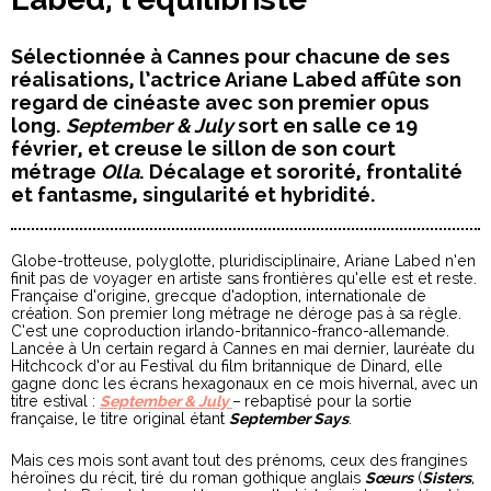
Sélectionnée à Cannes pour chacune de ses
réalisations, l’actrice Ariane Labed affûte son
regard de cinéaste avec son premier opus
long.
September & July
sort en salle ce 19
février, et creuse le sillon de son court
métrage
Olla
. Décalage et sororité, frontalité
et fantasme, singularité et hybridité.
Globe-trotteuse, polyglotte, pluridisciplinaire, Ariane Labed n’en
finit pas de voyager en artiste sans frontières qu’elle est et reste.
Française d’origine, grecque d’adoption, internationale de
création. Son premier long métrage ne déroge pas à sa règle.
C’est une coproduction irlando-britannico-franco-allemande.
Lancée à Un certain regard à Cannes en mai dernier, lauréate du
Hitchcock d’or au Festival du film britannique de Dinard, elle
gagne donc les écrans hexagonaux en ce mois hivernal, avec un
titre estival :
September & July
–
rebaptisé pour la sortie
française, le titre original étant
September Says
.
Mais ces mois sont avant tout des prénoms, ceux des frangines
héroïnes du récit, tiré du roman gothique anglais
Sœurs
(
Sisters
,