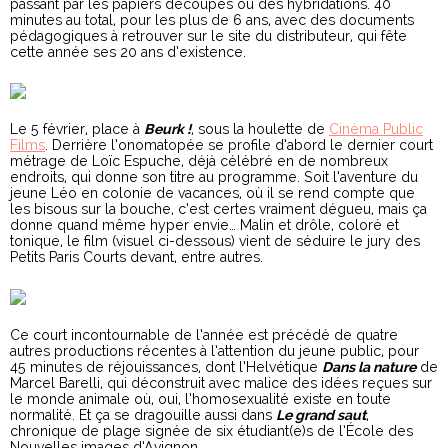
passant par les papiers découpés ou des hybridations. 40
minutes au total, pour les plus de 6 ans, avec des documents
pédagogiques à retrouver sur le site du distributeur, qui fête
cette année ses 20 ans d’existence.
Le 5 février, place à
Beurk !
, sous la houlette de
Cinéma Public
Films
. Derrière l’onomatopée se profile d’abord le dernier court
métrage de Loïc Espuche, déjà célébré en de nombreux
endroits, qui donne son titre au programme. Soit l’aventure du
jeune Léo en colonie de vacances, où il se rend compte que
les bisous sur la bouche, c’est certes vraiment dégueu, mais ça
donne quand même hyper envie… Malin et drôle, coloré et
tonique, le film (visuel ci-dessous) vient de séduire le jury des
Petits Paris Courts devant, entre autres.
Ce court incontournable de l’année est précédé de quatre
autres productions récentes à l’attention du jeune public, pour
45 minutes de réjouissances, dont l’Helvétique
Dans la nature
de
Marcel Barelli, qui déconstruit avec malice des idées reçues sur
le monde animale où, oui, l’homosexualité existe en toute
normalité. Et ça se dragouille aussi dans
Le grand saut
,
chronique de plage signée de six étudiant(e)s de l’École des
Nouvelles images d’Avignon.