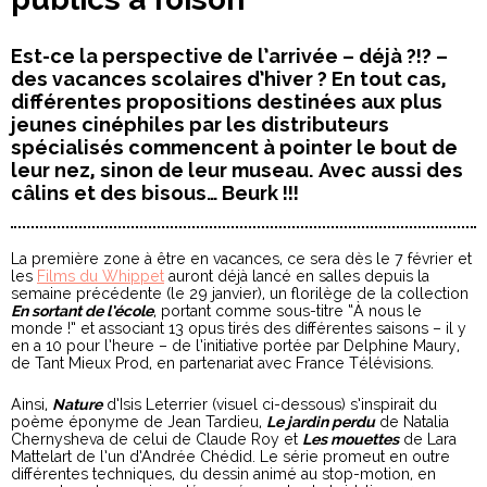
Est-ce la perspective de l’arrivée – déjà ?!? –
des vacances scolaires d’hiver ? En tout cas,
différentes propositions destinées aux plus
jeunes cinéphiles par les distributeurs
spécialisés commencent à pointer le bout de
leur nez, sinon de leur museau. Avec aussi des
câlins et des bisous… Beurk !!!
La première zone à être en vacances, ce sera dès le 7 février et
les
Films du Whippet
auront déjà lancé en salles depuis la
semaine précédente (le 29 janvier), un florilège de la collection
En sortant de l’école
, portant comme sous-titre “À nous le
monde !” et associant 13 opus tirés des différentes saisons – il y
en a 10 pour l’heure – de l’initiative portée par Delphine Maury,
de Tant Mieux Prod, en partenariat avec France Télévisions.
Ainsi,
Nature
d’Isis Leterrier (visuel ci-dessous) s’inspirait du
poème éponyme de Jean Tardieu,
Le jardin perdu
de Natalia
Chernysheva de celui de Claude Roy et
Les mouettes
de Lara
Mattelart de l’un d’Andrée Chédid. Le série promeut en outre
différentes techniques, du dessin animé au stop-motion, en