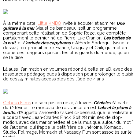
À la même date,
Little KMBO
invite à écouter et admirer
Une
guitare à la mer
(visuel de bandeau), soit un programme
comprenant cette réalisation de Sophie Roze, que complète
parfaitement le dernier né de Pierre-Luc Granjon,
Les bottes de
la nuit
, et
L’arrivée des capybaras
d’Alfredo Soderguit (visuel ci-
dessus), co-produit entre France, Uruguay et Chili, qui met en
scène ces rongeurs qui sont les plus grands du monde, qu’on
se le dise.
Là aussi, l’animation en volumes répond à celle en 2D, avec des
ressources pédagogiques à disposition pour prolonger le plaisir
de ces 55 minutes accessibles dès l’âge de 4 ans.
Gebeka Films
ne sera pas en reste, à travers
Géniales !
à partir
du 12 février. Le morceau de résistance en est
Lola et le piano à
bruits
, d’Augusto Zanovello (visuel ci-dessus), que le réalisateur
a coécrit avec Jean-Charles Finck. Soit 28 minutes de stop-
motion, avec des marionnettes et de la musique, autour du motif
de l’autisme, qui frappe le petit frère de l’héroïne. Komadoli
Studio, Folimage, Momakin et Nadasdy Film sont associés sur le
projet.