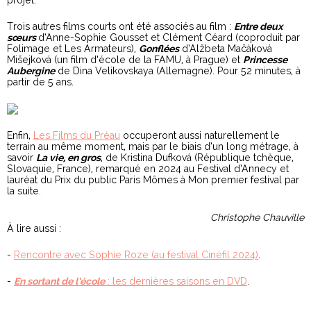
Trois autres films courts ont été associés au film :
Entre deux
sœurs
d’Anne-Sophie Gousset et Clément Céard (coproduit par
Folimage et Les Armateurs),
Gonflées
d’Alžbeta Mačáková
Mišejková (un film d’école de la FAMU, à Prague) et
Princesse
Aubergine
de Dina Velikovskaya (Allemagne). Pour 52 minutes, à
partir de 5 ans.
Enfin,
Les Films du Préau
occuperont aussi naturellement le
terrain au même moment, mais par le biais d’un long métrage, à
savoir
La vie, en gros
, de Kristina Dufková (République tchèque,
Slovaquie, France), remarqué en 2024 au Festival d’Annecy et
lauréat du Prix du public Paris Mômes à Mon premier festival par
la suite.
Christophe Chauville
À lire aussi :
-
Rencontre avec Sophie Roze (au festival Cinéfil 2024)
.
-
En sortant de l’école
: les dernières saisons en DVD
.