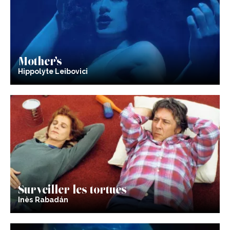
Mother’s
Hippolyte Leibovici
Surveiller les tortues
Inès Rabadán