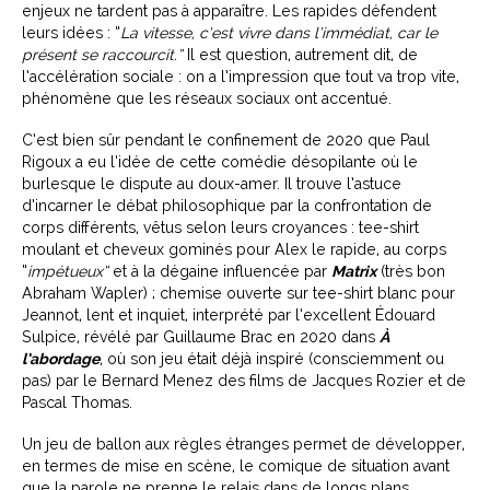
enjeux ne tardent pas à apparaître. Les rapides défendent
leurs idées : “
L
a vitesse, c’est vivre dans l’immédiat, car le
présent se raccourcit.
”
Il est question, autrement dit, de
l’accélération sociale : on a l’impression que tout va trop vite,
phénomène que les réseaux sociaux ont accentué.
C’est bien sûr pendant le confinement de 2020 que Paul
Rigoux a eu l’idée de cette comédie désopilante où le
burlesque le dispute au doux-amer. Il trouve l’astuce
d’incarner le débat philosophique par la confrontation de
corps différents, vêtus selon leurs croyances : tee-shirt
moulant et cheveux gominés pour Alex le rapide, au corps
“
impétueux”
et à la dégaine influencée par
Matrix
(très bon
Abraham Wapler) ; chemise ouverte sur tee-shirt blanc pour
Jeannot, lent et inquiet, interprété par l’excellent Édouard
Sulpice, révélé par Guillaume Brac en 2020 dans
À
l’abordage
, où son jeu était déjà inspiré (consciemment ou
pas) par le Bernard Menez des films de Jacques Rozier et de
Pascal Thomas.
Un jeu de ballon aux règles étranges permet de développer,
en termes de mise en scène, le comique de situation avant
que la parole ne prenne le relais dans de longs plans