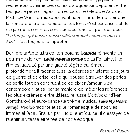
séquences dynamiques où les dialogues se déploient entre
les quatre personnages. Lou et Caroline (Mélodie Adda et
Mathilde Weil, formidables) vont notamment démontrer que
la frontière entre les rapides et les lents n’est pas aussi solide
et que nous sommes constitués, au fond, un peu des deux.
“
Le temps qui passe, passe différemment selon ce que tu
fais
”
, il faut toujours le rappeler !
Derrière la fable ultra contemporaine (
Rapide
réinvente un
peu, mine de rien,
Le lièvre et la tortue
de La Fontaine…), le
film est travaillé par une gravité légère qui émeut
profondément. Il raconte aussi la dépression latente des jours
de guerre et de crise, celle qui pousse à trouver des portes
de sortie tout en continuant de célébrer l’amour. Ultra
contemporain, aussi, par sa manière de mêler les références
les plus extrêmes, entre littérature russe (l’
Oblomov
d’Ivan
Gontcharov) et euro-dance (le thème musical
Take My Heart
Away
),
Rapide
raconte aussi le romanesque de nos vies
intimes et fait au final un pari ludique et fou, celui d’essayer de
ralentir la vitesse effrénée de notre époque.
Bernard Payen