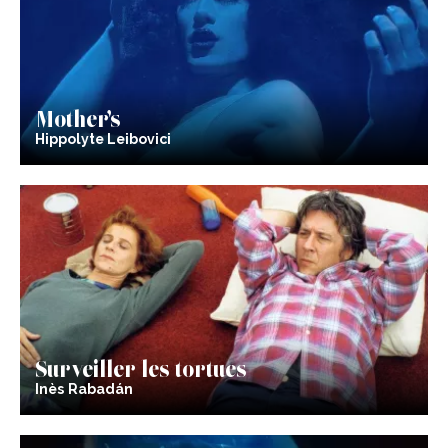
Mother’s
Hippolyte Leibovici
Surveiller les tortues
Inès Rabadán