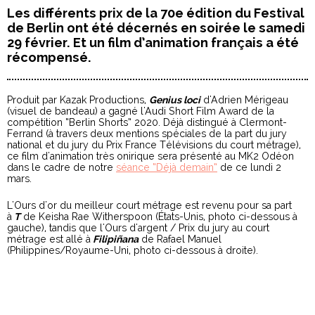
Les différents prix de la 70e édition du Festival
de Berlin ont été décernés en soirée le samedi
29 février. Et un film d’animation français a été
récompensé.
Produit par Kazak Productions,
Genius loci
d'Adrien Mérigeau
(visuel de bandeau) a gagné l'Audi Short Film Award de la
compétition “Berlin Shorts” 2020. Déjà distingué à Clermont-
Ferrand (à travers deux mentions spéciales de la part du jury
national et du jury du Prix France Télévisions du court métrage),
ce film d'animation très onirique sera présenté au MK2 Odéon
dans le cadre de notre
séance “Déjà demain”
de ce lundi 2
mars.
L'Ours d'or du meilleur court métrage est revenu pour sa part
à
T
de Keisha Rae Witherspoon (États-Unis, photo ci-dessous à
gauche), tandis que l'Ours d'argent / Prix du jury au court
métrage est allé à
Filipiñana
de Rafael Manuel
(Philippines/Royaume-Uni, photo ci-dessous à droite).