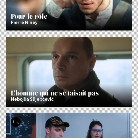
Pour le rôle
Pierre Niney
L’homme qui ne se taisait pas
Nebojša Slijepčević
J-25