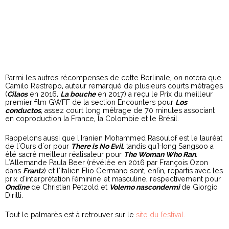
Parmi les autres récompenses de cette Berlinale, on notera que
Camilo Restrepo, auteur remarqué de plusieurs courts métrages
(
Cilaos
en 2016,
La bouche
en 2017) a reçu le Prix du meilleur
premier film GWFF de la section Encounters pour
Los
conductos
, assez court long métrage de 70 minutes associant
en coproduction la France, la Colombie et le Brésil.
Rappelons aussi que l'Iranien Mohammed Rasoulof est le lauréat
de l'Ours d'or pour
There is No Evil
, tandis qu'Hong Sangsoo a
été sacré meilleur réalisateur pour
The Woman Who Ran
.
L'Allemande Paula Beer (révélée en 2016 par François Ozon
dans
Frantz
) et l'Italien
Elio Germano sont, enfin, repartis avec les
prix d'interprétation féminine et masculine, respectivement pour
Ondine
de Christian Petzold et
Volemo nascondermi
de Giorgio
Diritti.
Tout le palmarès est à retrouver sur le
site du festival
.