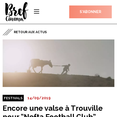
S’ABONNER
RETOUR AUX ACTUS
14/09/2019
FESTIVALS
Encore une valse à Trouville
pour “Nefta Football Club”