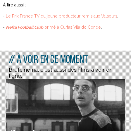
À lire aussi :
-
Le Prix France TV du jeune producteur remis aux Valseurs
.
-
Nefta Football Club
primé à Curtas Vila do Conde
.
// À voir en ce moment
Brefcinema, c’est aussi des films à voir en
ligne.
Fierrot le pou