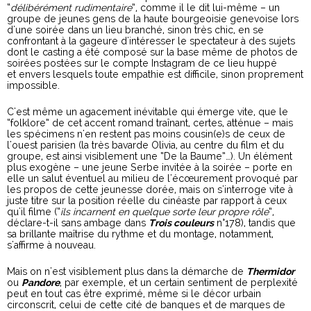
“
délibérément rudimentaire
”, comme il le dit lui-même – un
groupe de jeunes gens de la haute bourgeoisie genevoise lors
d'une soirée dans un lieu branché, sinon très chic, en se
confrontant à la gageure d'intéresser le spectateur à des sujets
dont le casting a été composé sur la base même de photos de
soirées postées sur le compte Instagram de ce lieu huppé
et envers lesquels toute empathie est difficile, sinon proprement
impossible.
C'est même un agacement inévitable qui émerge vite, que le
“folklore” de cet accent romand traînant, certes, atténue – mais
les spécimens n'en restent pas moins cousin(e)s de ceux de
l'ouest parisien (la très bavarde Olivia, au centre du film et du
groupe, est ainsi visiblement une “De la Baume”…). Un élément
plus exogène – une jeune Serbe invitée à la soirée – porte en
elle un salut éventuel au milieu de l'écœurement provoqué par
les propos de cette jeunesse dorée, mais on s'interroge vite à
juste titre sur la position réelle du cinéaste par rapport à ceux
qu'il filme (“
ils incarnent en quelque sorte leur propre rôle
”,
déclare-t-il sans ambage dans
Trois couleurs
n°178), tandis que
sa brillante maîtrise du rythme et du montage, notamment,
s'affirme à nouveau.
Mais on n'est visiblement plus dans la démarche de
Thermidor
ou
Pandore
, par exemple, et un certain sentiment de perplexité
peut en tout cas être exprimé, même si le décor urbain
circonscrit, celui de cette cité de banques et de marques de