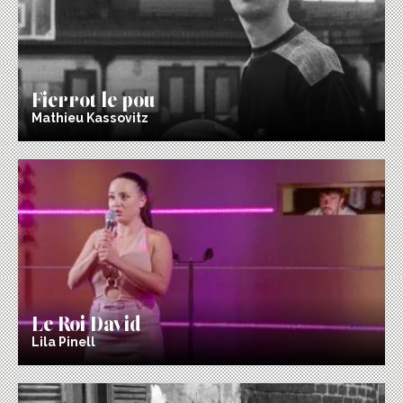
Fierrot le pou
Mathieu Kassovitz
Le Roi David
Lila Pinell