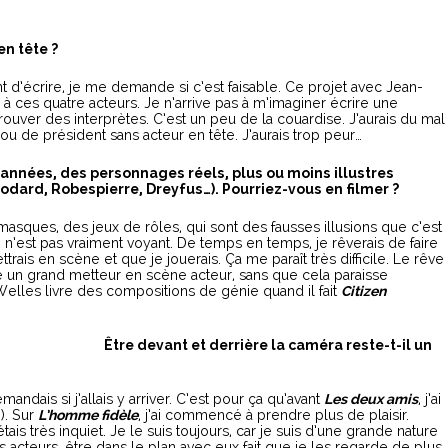
en tête ?
t d’écrire, je me demande si c’est faisable. Ce projet avec Jean-
s à ces quatre acteurs. Je n’arrive pas à m’imaginer écrire une
r trouver des interprètes. C’est un peu de la couardise. J’aurais du mal
ou de président sans acteur en tête. J’aurais trop peur…
 années, des personnages réels, plus ou moins illustres
dard, Robespierre, Dreyfus…). Pourriez-vous en filmer ?
s masques, des jeux de rôles, qui sont des fausses illusions que c’est
 n’est pas vraiment voyant. De temps en temps, je rêverais de faire
rais en scène et que je jouerais. Ça me paraît très difficile. Le rêve
me un grand metteur en scène acteur, sans que cela paraisse
Welles livre des compositions de génie quand il fait
Citizen
Être devant et derrière la caméra reste-t-il un
ndais si j’allais y arriver. C’est pour ça qu’avant
Les deux amis
, j’ai
). Sur
L’homme fidèle
, j’ai commencé à prendre plus de plaisir.
j’étais très inquiet. Je le suis toujours, car je suis d’une grande nature
 acteurs, être dans le plan avec eux fait que je les regarde de plus