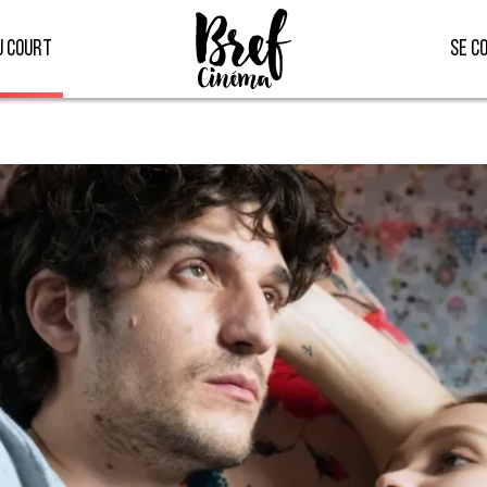
u court
Se c