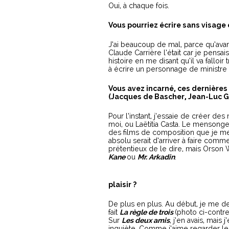
Oui, à chaque fois.
Vous pourriez écrire sans visage 
J’ai beaucoup de mal, parce qu’avan
Claude Carrière l’était car je pensai
histoire en me disant qu’il va falloi
à écrire un personnage de ministre 
Vous avez incarné, ces dernières
(Jacques de Bascher, Jean-Luc Go
Pour l’instant, j’essaie de créer de
moi, ou Laëtitia Casta. Le mensonge
des films de composition que je mett
absolu serait d’arriver à faire com
prétentieux de le dire, mais Orson 
Kane
ou
Mr. Arkadin
.
plaisir ?
De plus en plus. Au début, je me dema
fait
La règle de trois
(photo ci-contre
Sur
Les deux amis
, j’en avais, mais 
inquiète. Comme j’aime regarder les