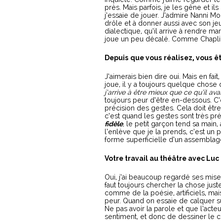
près. Mais parfois, je les gêne et ils
j’essaie de jouer. J’admire Nanni Mo
drôle et à donner aussi avec son je
dialectique, qu’il arrive à rendre ma
joue un peu décalé. Comme Chapli
Depuis que vous réalisez, vous êt
J’aimerais bien dire oui. Mais en fai
joue, il y a toujours quelque chose d
j’arrive à être mieux que ce qu’il av
toujours peur d’être en-dessous. C’es
précision des gestes. Cela doit être
c’est quand les gestes sont très pré
fidèle
,
le petit garçon tend sa main,
l’enlève que je la prends, c’est un 
forme superficielle d’un assemblage
Votre travail au théâtre avec Luc 
Oui, j’ai beaucoup regardé ses mises
faut toujours chercher la chose juste
comme de la poésie, artificiels, mais
peur. Quand on essaie de calquer sur
Ne pas avoir la parole et que l’acte
sentiment, et donc de dessiner le c