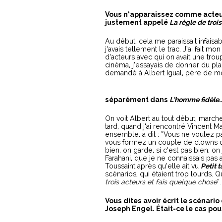
Vous n’apparaissez comme acteur
justement appelé
La règle de trois
Au début, cela me paraissait infaisa
j’avais tellement le trac. J’ai fait m
d’acteurs avec qui on avait une trou
cinéma, j’essayais de donner du pla
demandé à Albert Igual, père de mo
séparément dans
L’homme fidèle
On voit Albert au tout début, marche
tard, quand j’ai rencontré Vincent 
ensemble, a dit : “Vous ne voulez p
vous formez un couple de clowns qui
bien, on garde, si c’est pas bien, on 
Farahani, que je ne connaissais pas
Toussaint après qu’elle ait vu
Petit t
scénarios, qui étaient trop lourds. 
trois acteurs et fais quelque chose
”
Vous dites avoir écrit le scénario
Joseph Engel. Était-ce le cas pou