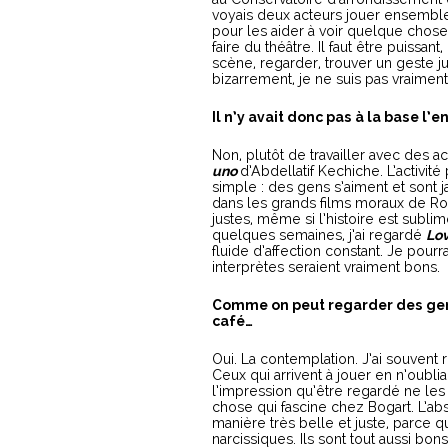
voyais deux acteurs jouer ensemble.
pour les aider à voir quelque chose 
faire du théâtre. Il faut être puissa
scène, regarder, trouver un geste ju
bizarrement, je ne suis pas vraiment
Il n’y avait donc pas à la base l’e
Non, plutôt de travailler avec des a
uno
d’Abdellatif Kechiche. L’activité
simple : des gens s’aiment et sont j
dans les grands films moraux de Ros
justes, même si l’histoire est sublim
quelques semaines, j’ai regardé
Lo
fluide d’affection constant. Je pourr
interprètes seraient vraiment bons.
Comme on peut regarder des gens
café…
Oui. La contemplation. J’ai souvent
Ceux qui arrivent à jouer en n’oubli
l’impression qu’être regardé ne les 
chose qui fascine chez Bogart. L’abse
manière très belle et juste, parce qu
narcissiques. Ils sont tout aussi bon