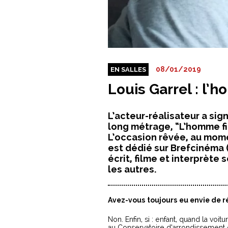
08/01/2019
EN SALLES
Louis Garrel : l’
L’acteur-réalisateur a si
long métrage, “L’homme fi
L’occasion rêvée, au mome
est dédié sur Brefcinéma (à
écrit, filme et interprète 
les autres.
Avez-vous toujours eu envie de ré
Non. Enfin, si : enfant, quand la voit
au Conservatoire d’arrondissement de