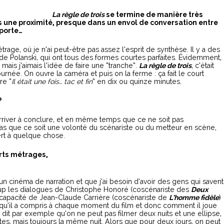
La règle de trois
se termine de manière très
s une proximité, presque dans un envol de conversation entre
porte…
trage, où je n’ai peut-être pas assez l’esprit de synthèse. Il y a des
de Polanski, qui ont tous des formes courtes parfaites. Évidemment,
 mais j’aimais l’idée de faire une “tranche”.
La règle de trois
, c’était
ournée. On ouvre la caméra et puis on la ferme : ça fait le court
re “
Il était une fois… tac et fin
” en dix ou quinze minutes.
?
t arriver à conclure, et en même temps que ce ne soit pas
 pas que ce soit une volonté du scénariste ou du metteur en scène,
ert à quelque chose.
urts métrages,
 un cinéma de narration et que j’ai besoin d’avoir des gens qui savent
up les dialogues de Christophe Honoré (coscénariste des
Deux
la capacité de Jean-Claude Carrière (coscénariste de
L’homme fidèle
)
e qu’il a compris à chaque moment du film et donc comment il joue
l dit par exemple qu’on ne peut pas filmer deux nuits et une ellipse,
ntes, mais toujours la même nuit. Alors que pour deux jours, on peut