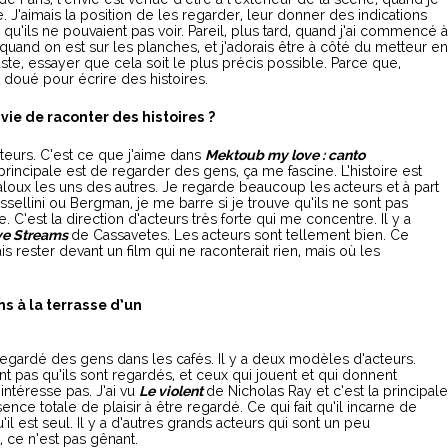
 J’aimais la position de les regarder, leur donner des indications
qu’ils ne pouvaient pas voir. Pareil, plus tard, quand j’ai commencé à
nt, quand on est sur les planches, et j’adorais être à côté du metteur en
ste, essayer que cela soit le plus précis possible. Parce que,
 doué pour écrire des histoires.
nvie de raconter des histoires ?
cteurs. C’est ce que j’aime dans
Mektoub my love : canto
 principale est de regarder des gens, ça me fascine. L’histoire est
aloux les uns des autres. Je regarde beaucoup les acteurs et à part
sellini ou Bergman, je me barre si je trouve qu’ils ne sont pas
e. C’est la direction d’acteurs très forte qui me concentre. Il y a
ve Streams
de Cassavetes. Les acteurs sont tellement bien. Ce
ais rester devant un film qui ne raconterait rien, mais où les
 à la terrasse d’un
 regardé des gens dans les cafés. Il y a deux modèles d’acteurs.
ant pas qu’ils sont regardés, et ceux qui jouent et qui donnent
intéresse pas. J’ai vu
Le violent
de Nicholas Ray et c’est la principale
nce totale de plaisir à être regardé. Ce qui fait qu’il incarne de
’il est seul. Il y a d’autres grands acteurs qui sont un peu
s, ce n’est pas gênant.