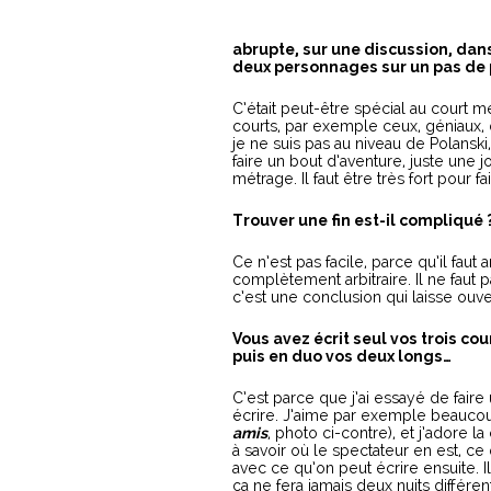
abrupte, sur une discussion, dan
deux personnages sur un pas de 
C’était peut-être spécial au court mé
courts, par exemple ceux, géniaux, 
je ne suis pas au niveau de Polanski,
faire un bout d’aventure, juste une j
métrage. Il faut être très fort pour fai
Trouver une fin est-il compliqué 
Ce n’est pas facile, parce qu’il fau
complètement arbitraire. Il ne faut
c’est une conclusion qui laisse ouv
Vous avez écrit seul vos trois co
puis en duo vos deux longs…
C’est parce que j’ai essayé de faire
écrire. J’aime par exemple beauco
amis
, photo ci-contre), et j’adore 
à savoir où le spectateur en est, c
avec ce qu’on peut écrire ensuite. I
ça ne fera jamais deux nuits différe