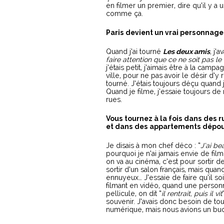
en filmer un premier, dire qu’il y a 
comme ça.
Paris devient un vrai personnage
Quand j’ai tourné
Les deux amis
,
j’a
faire attention que ce ne soit pas le
j’étais petit, j’aimais être à la cam
ville, pour ne pas avoir le désir d’y
tourné. J’étais toujours déçu quand j
Quand je filme, j’essaie toujours de
rues.
Vous tournez à la fois dans des 
et dans des appartements dépou
Je disais à mon chef déco : “
J’ai b
pourquoi je n’ai jamais envie de fi
on va au cinéma, c’est pour sortir 
sortir d’un salon français, mais qua
ennuyeux… J’essaie de faire qu’il so
filmant en vidéo, quand une personne
pellicule, on dit “
il rentrait, puis il vit
souvenir. J’avais donc besoin de to
numérique, mais nous avions un bud