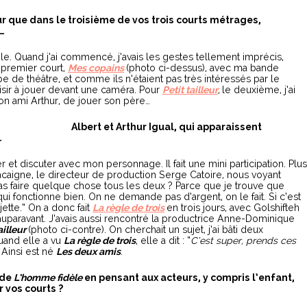
 que dans le troisième de vos trois courts métrages,
…
ble. Quand j’ai commencé, j’avais les gestes tellement imprécis,
on premier court,
Mes copains
(photo ci-dessus), avec ma bande
pe de théâtre, et comme ils n’étaient pas très intéressés par le
isir à jouer devant une caméra. Pour
Petit tailleur
,
le deuxième, j’ai
n ami Arthur, de jouer son père…
Albert et Arthur Igual, qui apparaissent
…
r et discuter avec mon personnage. Il fait une mini participation. Plus
Macaigne, le directeur de production Serge Catoire, nous voyant
as faire quelque chose tous les deux ? Parce que je trouve que
 fonctionne bien. On ne demande pas d’argent, on le fait. Si c’est
jette.” On a donc fait
La règle de trois
en trois jours, avec Golshifteh
 auparavant. J’avais aussi rencontré la productrice Anne-Dominique
ailleur
(photo ci-contre). On cherchait un sujet, j’ai bâti deux
Quand elle a vu
La règle de trois
, elle a dit : “
C’est super, prends ces
. Ainsi est né
Les deux amis
.
 de
L’homme fidèle
en pensant aux acteurs, y compris l’enfant,
r vos courts ?