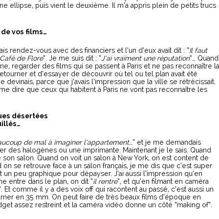
une ellipse, puis vient le deuxième. Il m’a appris plein de petits trucs
 de vos films…
vais rendez-vous avec des financiers et l’un d’eux avait dit : “
Il faut
 Café de Flore
”. Je me suis dit : “
J’ai vraiment une réputation
”… Quand
pagne, regarder des films qui se passent à Paris et ne pas reconnaître l
 retourner et d’essayer de découvrir où tel ou tel plan avait été
e devinais, parce que j’avais l’impression que la ville se rétrécissait.
 me dire que ceux qui habitent à Paris ne vont pas reconnaître les
rues désertées
illés…
eaucoup de mal à imaginer l’appartement
…” et je me demandais
lmer des halogènes ou une imprimante. Maintenant je le sais. Quand
de son salon. Quand on voit un salon à New York, on est content de
nd on se retrouve face à un salon français, je me dis que c’est super
it un peu graphique pour dépayser. J’ai aussi l’impression qu’en
 entre dans le plan, on dit “
il rentre
”, et qu’en filmant en caméra
”. Et comme il y a des voix off qui racontent au passé, c’est aussi un
urner en 35 mm. On peut faire de très beaux films d’époque en
get assez restreint et la caméra vidéo donne un côté “making of”.