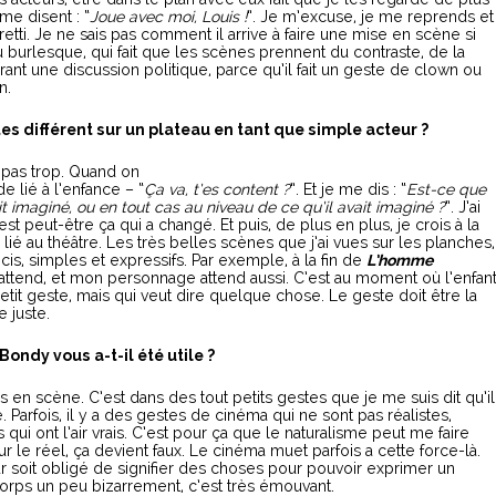
 me disent : “
Joue avec moi, Louis !
”. Je m’excuse, je me reprends et
retti. Je ne sais pas comment il arrive à faire une mise en scène si
u burlesque, qui fait que les scènes prennent du contraste, de la
rrant une discussion politique, parce qu’il fait un geste de clown ou
n.
es différent sur un plateau en tant que simple acteur ?
t, pas trop. Quand on
e lié à l’enfance – “
Ça va, t’es content ?
”. Et je me dis : “
Est-ce que
ait imaginé, ou en tout cas au niveau de ce qu’il avait imaginé ?
”. J’ai
t peut-être ça qui a changé. Et puis, de plus en plus, je crois à la
 lié au théâtre. Les très belles scènes que j’ai vues sur les planches,
cis, simples et expressifs. Par exemple, à la fin de
L’homme
 attend, et mon personnage attend aussi. C’est au moment où l’enfan
petit geste, mais qui veut dire quelque chose. Le geste doit être la
 juste.
Bondy vous a-t-il été utile ?
 en scène. C’est dans des tout petits gestes que je me suis dit qu’il
. Parfois, il y a des gestes de cinéma qui ne sont pas réalistes,
 qui ont l’air vrais. C’est pour ça que le naturalisme peut me faire
 le réel, ça devient faux. Le cinéma muet parfois a cette force-là.
ur soit obligé de signifier des choses pour pouvoir exprimer un
orps un peu bizarrement, c’est très émouvant.