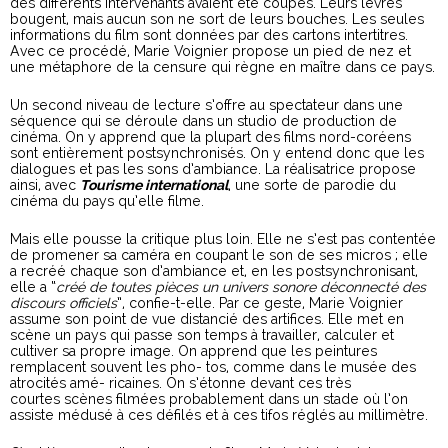
des différents intervenants avaient été coupés. Leurs lèvres
bougent, mais aucun son ne sort de leurs bouches. Les seules
informations du film sont données par des cartons intertitres.
Avec ce procédé, Marie Voignier propose un pied de nez et
une métaphore de la censure qui règne en maître dans ce pays.
Un second niveau de lecture s’offre au spectateur dans une
séquence qui se déroule dans un studio de production de
cinéma. On y apprend que la plupart des films nord-coréens
sont entièrement postsynchronisés. On y entend donc que les
dialogues et pas les sons d’ambiance. La réalisatrice propose
ainsi, avec
Tourisme international
, une sorte de parodie du
cinéma du pays qu’elle filme.
Mais elle pousse la critique plus loin. Elle ne s’est pas contentée
de promener sa caméra en coupant le son de ses micros ; elle
a recréé chaque son d’ambiance et, en les postsynchronisant,
elle a “
créé de toutes pièces un univers sonore déconnecté des
discours officiels
”, confie-t-elle. Par ce geste, Marie Voignier
assume son point de vue distancié des artifices. Elle met en
scène un pays qui passe son temps à travailler, calculer et
cultiver sa propre image. On apprend que les peintures
remplacent souvent les pho- tos, comme dans le musée des
atrocités amé- ricaines. On s’étonne devant ces très
courtes scènes filmées probablement dans un stade où l’on
assiste médusé à ces défilés et à ces tifos réglés au millimètre.