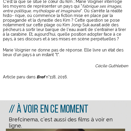
C’est là que se situe le cœur du film ; Marie Voignier interroge
les moyens de représenter un pays qui “
fabrique ses images,
entre politique, mythologie et imaginaire
”. Où s’arrête la réalité
histo- rique, où commence la fiction mise en place par la
propagande et la dynastie des Kim ? Cette question se pose
notamment sur cette plage où Kim Jong-Suk aurait aidé des
pêcheurs à sortir leur barque de l’eau avant de s’entraîner à tirer
à la carabine. Et, aujourd’hui, quelle position adopter face à ce
pays, à ses discours et à ses mises en scène perpétuelles ?
Marie Voignier ne donne pas de réponse. Elle livre un état des
lieux d’un pays à un instant “t”.
Cécile Guthleben
Article paru dans
Bref
n°118, 2016.
// À voir en ce moment
Brefcinema, c’est aussi des films à voir en
ligne.