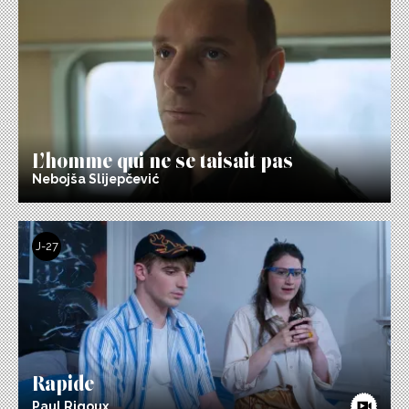
L’homme qui ne se taisait pas
Nebojša Slijepčević
J-27
Rapide
Paul Rigoux