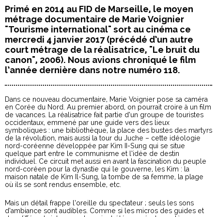
Primé en 2014 au FID de Marseille, le moyen
métrage documentaire de Marie Voignier
"Tourisme international" sort au cinéma ce
mercredi 4 janvier 2017 (précédé d’un autre
court métrage de la réalisatrice, "Le bruit du
canon", 2006). Nous avions chroniqué le film
l’année dernière dans notre numéro 118.
Dans ce nouveau documentaire, Marie Voignier pose sa caméra
en Corée du Nord. Au premier abord, on pourrait croire à un film
de vacances. La réalisatrice fait partie d’un groupe de touristes
occidentaux, emmené par une guide vers des lieux
symboliques : une bibliothèque, la place des bustes des martyrs
de la révolution, mais aussi la tour du Juche – cette idéologie
nord-coréenne développée par Kim II-Sung qui se situe
quelque part entre le communisme et l’idée de destin
individuel. Ce circuit met aussi en avant la fascination du peuple
nord-coréen pour la dynastie qui le gouverne, les Kim : la
maison natale de Kim Il-Sung, la tombe de sa femme, la plage
où ils se sont rendus ensemble, etc.
Mais un détail frappe l’oreille du spectateur ; seuls les sons
d’ambiance sont audibles. Comme si les micros des guides et