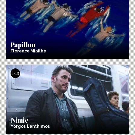
Papillon
Florence Miailhe
J-19
Nimic
Yórgos Lánthimos