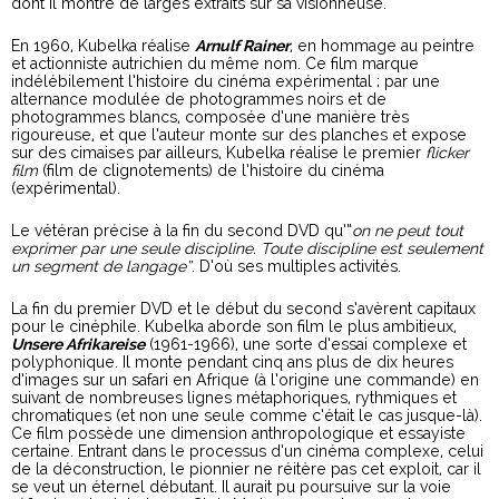
dont il montre de larges extraits sur sa visionneuse.
En 1960, Kubelka réalise
Arnulf Rainer
, en hommage au peintre
et actionniste autrichien du même nom. Ce film marque
indélébilement l’histoire du cinéma expérimental ; par une
alternance modulée de photogrammes noirs et de
photogrammes blancs, composée d’une manière très
rigoureuse, et que l’auteur monte sur des planches et expose
sur des cimaises par ailleurs, Kubelka réalise le premier
flicker
film
(film de clignotements) de l’histoire du cinéma
(expérimental).
Le vétéran précise à la fin du second DVD qu’“
on ne peut tout
exprimer par une seule discipline. Toute discipline est seulement
un segment de langage”
. D’où ses multiples activités.
La fin du premier DVD et le début du second s’avèrent capitaux
pour le cinéphile. Kubelka aborde son film le plus ambitieux,
Unsere Afrikareise
(1961-1966), une sorte d’essai complexe et
polyphonique. Il monte pendant cinq ans plus de dix heures
d’images sur un safari en Afrique (à l’origine une commande) en
suivant de nombreuses lignes métaphoriques, rythmiques et
chromatiques (et non une seule comme c’était le cas jusque-là).
Ce film possède une dimension anthropologique et essayiste
certaine. Entrant dans le processus d’un cinéma complexe, celui
de la déconstruction, le pionnier ne réitère pas cet exploit, car il
se veut un éternel débutant. Il aurait pu poursuive sur la voie