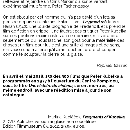
réflexive et rejoindre un Chris Marker ou, sur le versant
expérimental multiforme, Peter Tscherkassky.
On est ébloui par cet homme qui n’a pas dévié d’un iota sa
pensée depuis soixante ans. Enfant, il voit
Le grand roi
de Veit
Harlan (1942), une lourde biographie de Frédéric II, et il prend le
film de fiction en grippe. Il ne faudrait pas critiquer Peter Kubelka
sur ces positions maximalistes en ce domaine, mais prendre
seulement ce qui nous fascine, son goût pour la matérialité des
choses ; un film, pour lui, c’est une suite d’images et de sons,
mais aussi une matière qu’il aime toucher, tordre et couper,
comme le sculpteur la pierre ou la glaise.
Raphaël Bassan
En avril et mai 2018, 150 des 300 films que Peter Kubelka a
programmés en 1977 à l’ouverture du Centre Pompidou,
sous le titre
Une histoire du cinéma
, seront montrés, au
même endroit, avec une réédition mise à jour de son
catalogue.
Martina Kudláček,
Fragments of Kubelka
,
2 DVD, Autriche, version anglaise non sous-titrée,
Edition Filmmuseum 85, 2012, 29,95 euros.