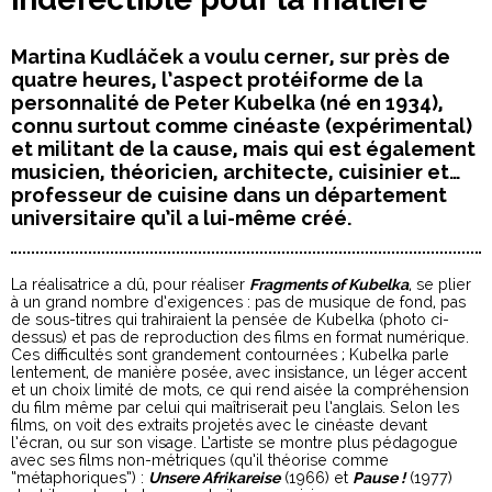
Martina Kudláček a voulu cerner, sur près de
quatre heures, l’aspect protéiforme de la
personnalité de Peter Kubelka (né en 1934),
connu surtout comme cinéaste (expérimental)
et militant de la cause, mais qui est également
musicien, théoricien, architecte, cuisinier et…
professeur de cuisine dans un département
universitaire qu’il a lui-même créé.
La réalisatrice a dû, pour réaliser
Fragments of Kubelka
, se plier
à un grand nombre d’exigences : pas de musique de fond, pas
de sous-titres qui trahiraient la pensée de Kubelka (photo ci-
dessus) et pas de reproduction des films en format numérique.
Ces difficultés sont grandement contournées ; Kubelka parle
lentement, de manière posée, avec insistance, un léger accent
et un choix limité de mots, ce qui rend aisée la compréhension
du film même par celui qui maîtriserait peu l’anglais. Selon les
films, on voit des extraits projetés avec le cinéaste devant
l’écran, ou sur son visage. L’artiste se montre plus pédagogue
avec ses films non-métriques (qu’il théorise comme
“métaphoriques”) :
Unsere Afrikareise
(1966) et
Pause !
(1977)