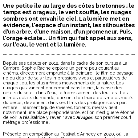
Une petite île au large des côtes bretonnes ; le
temps est orageux, le vent souffle, les nuages
sombres ont envahi le ciel. La lumière met en
évidence, l’espace d’un instant, les silhouettes
d’un arbre, d’une maison, d’un promeneur. Puis,
l’orage éclate... Un film qui fait appel aux sens,
sur l’eau, le vent et la lumière.
Depuis ses débuts en 2012, dans le cadre de son cursus à La
Cambre, Sophie Racine explore un genre peu courant au
cinéma, directement emprunté à la peinture : le film de paysage,
né du désir de saisir les impressions vives et particulières de
chaque lieu, les plus infimes mouvements de la nature. Les
nuages qui avancent doucement dans le ciel, la danse des
reflets du soleil dans l’eau, le frémissement des feuilles… Les
infimes détails du monde, qui sont d’ordinaire de simples motifs
du décor, deviennent dans ses films des protagonistes à part
entière. L’élément liquide (rivières, torrents, mers) y tient
notamment une place prépondérante, et l’on n’est guère étonné
de voir la réalisatrice y revenir avec
Rivages
, son premier court
métrage professionnel.
Présenté en compétition au Festival d’Annecy en 2020, où il a