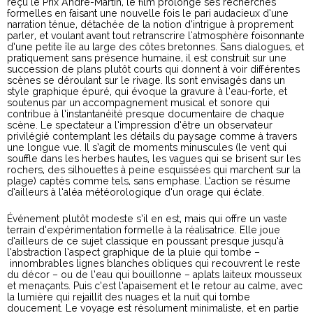
reçu le Prix André-Martin, le film prolonge ses recherches
formelles en faisant une nouvelle fois le pari audacieux d’une
narration ténue, détachée de la notion d’intrigue à proprement
parler, et voulant avant tout retranscrire l'atmosphère foisonnante
d’une petite île au large des côtes bretonnes. Sans dialogues, et
pratiquement sans présence humaine, il est construit sur une
succession de plans plutôt courts qui donnent à voir différentes
scènes se déroulant sur le rivage. Ils sont envisagés dans un
style graphique épuré, qui évoque la gravure à l’eau-forte, et
soutenus par un accompagnement musical et sonore qui
contribue à l’instantanéité presque documentaire de chaque
scène. Le spectateur a l’impression d’être un observateur
privilégié contemplant les détails du paysage comme à travers
une longue vue. Il s’agit de moments minuscules (le vent qui
souffle dans les herbes hautes, les vagues qui se brisent sur les
rochers, des silhouettes à peine esquissées qui marchent sur la
plage) captés comme tels, sans emphase. L’action se résume
d’ailleurs à l’aléa météorologique d’un orage qui éclate.
Événement plutôt modeste s’il en est, mais qui offre un vaste
terrain d’expérimentation formelle à la réalisatrice. Elle joue
d’ailleurs de ce sujet classique en poussant presque jusqu’à
l’abstraction l’aspect graphique de la pluie qui tombe –
innombrables lignes blanches obliques qui recouvrent le reste
du décor – ou de l’eau qui bouillonne – aplats laiteux mousseux
et menaçants. Puis c’est l’apaisement et le retour au calme, avec
la lumière qui rejaillit des nuages et la nuit qui tombe
doucement. Le voyage est résolument minimaliste, et en partie