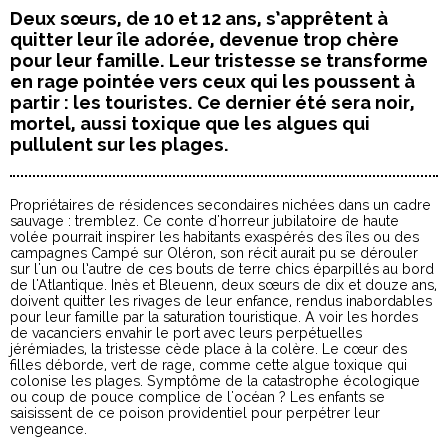
Deux sœurs, de 10 et 12 ans, s’apprêtent à
quitter leur île adorée, devenue trop chère
pour leur famille. Leur tristesse se transforme
en rage pointée vers ceux qui les poussent à
partir : les touristes. Ce dernier été sera noir,
mortel, aussi toxique que les algues qui
pullulent sur les plages.
Propriétaires de résidences secondaires nichées dans un cadre
sauvage : tremblez. Ce conte d'horreur jubilatoire de haute
volée pourrait inspirer les habitants exaspérés des îles ou des
campagnes Campé sur Oléron, son récit aurait pu se dérouler
sur l'un ou l’autre de ces bouts de terre chics éparpillés au bord
de l'Atlantique. Inès et Bleuenn, deux sœurs de dix et douze ans,
doivent quitter les rivages de leur enfance, rendus inabordables
pour leur famille par la saturation touristique. A voir les hordes
de vacanciers envahir le port avec leurs perpétuelles
jérémiades, la tristesse cède place à la colère. Le cœur des
filles déborde, vert de rage, comme cette algue toxique qui
colonise les plages. Symptôme de la catastrophe écologique
ou coup de pouce complice de l'océan ? Les enfants se
saisissent de ce poison providentiel pour perpétrer leur
vengeance.