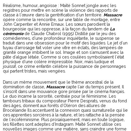
Réalisme, humour, angoisse : Maïté Sonnet jongle avec les
registres pour mettre en scène la violence des rapports de
classe à l'œuvre dans la gentrification d'un territoire.
Massacre
opère comme la rencontre, sur une table de montage, entre
John Carpenter et Annie Ernaux. Les sœurs parodient la
bourgeoisie qui les oppresse, à la façon du tandem de
La
cérémonie
de Claude Chabrol (1995) Distillé par le jeu des
comédiennes, d'une profondeur inquiétante, le suspense se
traduit dans une obsession pour le motif des liquides. Le jet d'un
tuyau d'arrosage fait voler une vitre en éclats, des lampées de
granité orange imbibent le sol. Image et son s'amusent avec la
pâte d'algue létale. Comme si ces coulées symbolisaient l'état
physique d'une colère irrépressible. Noir, mais ludique et
jouissif, ce crime enfantin célèbre la puissance de personnages
qui partent tristes, mais vengées.
Dans un même mouvement que le thème ancestral de la
domination de classe,
Massacre
capte l'air du temps présent. Il
s'inscrit dans une mouvance gore prisée par le cinéma français.
Le duo incarne la sororité, centrale pour le féminisme. Les
tambours tribaux du compositeur Pierre Desprats, venus du fond
des âges, donnent aux forêts d'Oléron des allures de
Brocéliande Ils accentuent la connexion quasi surnaturelle qui lie
ces apprenties sorcières à la nature, et les rattache à la pensée
de l'écoféminisme. Plus prosaïquement, mais en toute logique,
les fillettes sont adeptes d'Instagram. Maïté Sonnet utilise ces
nouvelles images comme une matière, sans craindre une forme