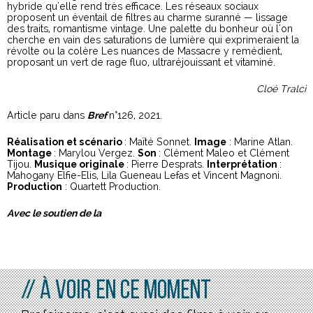
hybride qu'elle rend très efficace. Les réseaux sociaux
proposent un éventail de filtres au charme suranné — lissage
des traits, romantisme vintage. Une palette du bonheur où l'on
cherche en vain des saturations de lumière qui exprimeraient la
révolte ou la colère Les nuances de Massacre y remédient,
proposant un vert de rage fluo, ultraréjouissant et vitaminé.
Cloé Tralci
Article paru dans
Bref
n°126, 2021.
Réalisation et scénario
: Maïté Sonnet.
Image
: Marine Atlan.
Montage
: Marylou Vergez.
Son
: Clément Maleo et Clément
Tijou.
Musique originale
: Pierre Desprats.
Interprétation
:
Mahogany Elfie-Elis, Lila Gueneau Lefas et Vincent Magnoni.
Production
: Quartett Production.
Avec le soutien de la
// À voir en ce moment