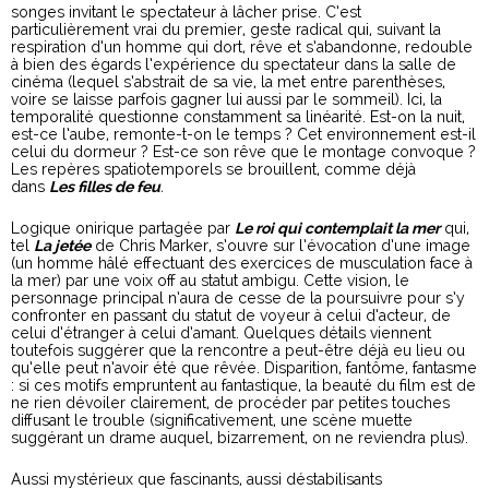
songes invitant le spectateur à lâcher prise. C’est
particulièrement vrai du premier, geste radical qui, suivant la
respiration d’un homme qui dort, rêve et s’abandonne, redouble
à bien des égards l’expérience du spectateur dans la salle de
cinéma (lequel s’abstrait de sa vie, la met entre parenthèses,
voire se laisse parfois gagner lui aussi par le sommeil). Ici, la
temporalité questionne constamment sa linéarité. Est-on la nuit,
est-ce l’aube, remonte-t-on le temps ? Cet environnement est-il
celui du dormeur ? Est-ce son rêve que le montage convoque ?
Les repères spatiotemporels se brouillent, comme déjà
dans
Les filles de feu
.
Logique onirique partagée par
Le roi qui contemplait la mer
qui,
tel
La jetée
de Chris Marker, s’ouvre sur l’évocation d’une image
(un homme hâlé effectuant des exercices de musculation face à
la mer) par une voix off au statut ambigu. Cette vision, le
personnage principal n’aura de cesse de la poursuivre pour s’y
confronter en passant du statut de voyeur à celui d’acteur, de
celui d’étranger à celui d’amant. Quelques détails viennent
toutefois suggérer que la rencontre a peut-être déjà eu lieu ou
qu’elle peut n’avoir été que rêvée. Disparition, fantôme, fantasme
: si ces motifs empruntent au fantastique, la beauté du film est de
ne rien dévoiler clairement, de procéder par petites touches
diffusant le trouble (significativement, une scène muette
suggérant un drame auquel, bizarrement, on ne reviendra plus).
Aussi mystérieux que fascinants, aussi déstabilisants