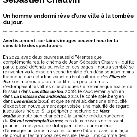
Un homme endormi rêve d’une ville à la tombée
du jour.
Avertissement : certaines images peuvent heurter la
sensibilité des spectateurs
En 2022, avec deux œuvres aussi différentes que
complémentaires, le cinéma de Jean-Sébastien Chauvin – qui fut
par le passé défendu ou invité en ces pages – nous a semblé se
réinventer via la mise en scène frontale d’un désir soudain moins
théorique que celui transpirant du final halluciné
des
Filles de
feu
,
son mémorable premier film. Un peu comme si
s’estompaient les filtres cinéphiliques (le romanesque exalté de
Brisseau dans
Les filles de feu
,
2008, le cauchemar lynchien
dans
La tristesse des androïdes
,
2011), le conte spielbergien
dans
Les enfants
(2014) et que se révélait, dans une simplicité
d’exécution nouvellement apprivoisée, une maturité de regard
jusqu’alors inédite. Si la périphérie nocturne de
Mars
exalté
semble bien étrangère à la lumière méditerranéenne
du
Roi qui contemplait la mer
,
ces deux œuvres ne cessent
pourtant, à nos yeux, de dialoguer : dans leur manière
d’envisager un corps masculin iconisé d’abord, dans leur façon
de brouiller les temporalités ensuite. Deux films comme des