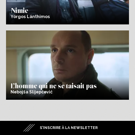
Nimic
Yórgos Lánthimos
L’homme qui ne se taisait pas
Nebojša Slijepčević
S’INSCRIRE À LA NEWSLETTER