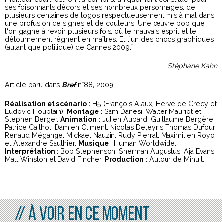
ses foisonnants décors et ses nombreux personnages, de
plusieurs centaines de logos respectueusement mis à mal dans
une profusion de signes et de couleurs. Une œuvre pop que
l’on gagne à revoir plusieurs fois, où le mauvais esprit et le
détournement règnent en maîtres. Et l’un des chocs graphiques
(autant que politique) de Cannes 2009.”
Stéphane Kahn
Article paru dans
Bref
n°88, 2009.
Réalisation et scénario :
H5 (François Alaux, Hervé de Crécy et
Ludovic Houplain).
Montage :
Sam Danesi, Walter Mauriot et
Stephen Berger.
Animation :
Julien Aubard, Guillaume Bergère,
Patrice Cailhol, Damien Climent, Nicolas Deleyris Thomas Dufour,
Renaud Mégange, Mickael Nauzin, Rudy Pierrat, Maximilien Royo
et Alexandre Sauthier.
Musique :
Human Worldwide.
Interprétation :
Bob Stephenson, Sherman Augustus, Aja Evans,
Matt Winston et David Fincher.
Production :
Autour de Minuit.
// À voir en ce moment