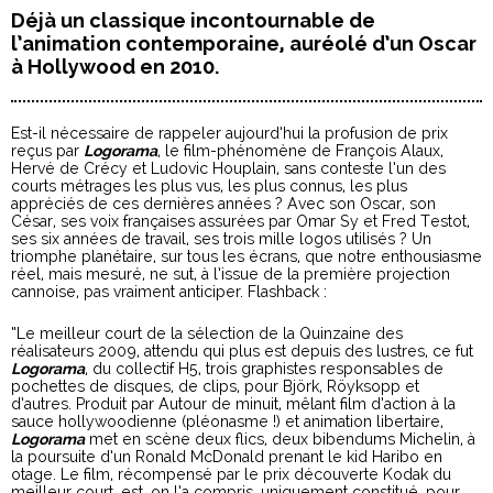
Déjà un classique incontournable de
l’animation contemporaine, auréolé d’un Oscar
à Hollywood en 2010.
Est-il nécessaire de rappeler aujourd’hui la profusion de prix
reçus par
Logorama
, le film-phénomène de François Alaux,
Hervé de Crécy et Ludovic Houplain, sans conteste l’un des
courts métrages les plus vus, les plus connus, les plus
appréciés de ces dernières années ? Avec son Oscar, son
César, ses voix françaises assurées par Omar Sy et Fred Testot,
ses six années de travail, ses trois mille logos utilisés ? Un
triomphe planétaire, sur tous les écrans, que notre enthousiasme
réel, mais mesuré, ne sut, à l’issue de la première projection
cannoise, pas vraiment anticiper. Flashback :
“Le meilleur court de la sélection de la Quinzaine des
réalisateurs 2009, attendu qui plus est depuis des lustres, ce fut
Logorama
, du collectif H5, trois graphistes responsables de
pochettes de disques, de clips, pour Björk, Röyksopp et
d’autres. Produit par Autour de minuit, mêlant film d’action à la
sauce hollywoodienne (pléonasme !) et animation libertaire,
Logorama
met en scène deux flics, deux bibendums Michelin, à
la poursuite d’un Ronald McDonald prenant le kid Haribo en
otage. Le film, récompensé par le prix découverte Kodak du
meilleur court, est, on l’a compris, uniquement constitué, pour