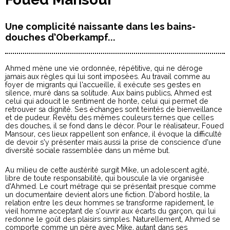
Une complicité naissante dans les bains-
douches d’Oberkampf...
Ahmed mène une vie ordonnée, répétitive, qui ne déroge
jamais aux règles qui lui sont imposées. Au travail comme au
foyer de migrants qui l’accueille, il exécute ses gestes en
silence, muré dans sa solitude. Aux bains publics, Ahmed est
celui qui adoucit le sentiment de honte, celui qui permet de
retrouver sa dignité. Ses échanges sont teintés de bienveillance
et de pudeur. Revêtu des mêmes couleurs ternes que celles
des douches, il se fond dans le décor. Pour le réalisateur, Foued
Mansour, ces lieux rappellent son enfance, il évoque la difficulté
de devoir s’y présenter mais aussi la prise de conscience d’une
diversité sociale rassemblée dans un même but.
Au milieu de cette austérité surgit Mike, un adolescent agité,
libre de toute responsabilité, qui bouscule la vie organisée
d’Ahmed. Le court métrage qui se présentait presque comme
un documentaire devient alors une fiction. D’abord hostile, la
relation entre les deux hommes se transforme rapidement, le
vieil homme acceptant de s’ouvrir aux écarts du garçon, qui lui
redonne le goût des plaisirs simples. Naturellement, Ahmed se
comporte comme un père avec Mike, autant dans ses