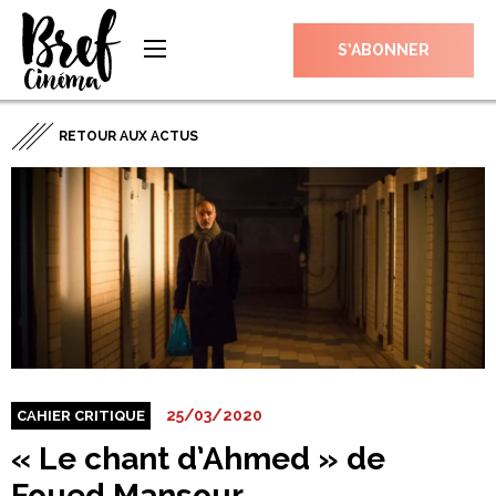
S’ABONNER
RETOUR AUX ACTUS
25/03/2020
CAHIER CRITIQUE
« Le chant d’Ahmed » de
Foued Mansour