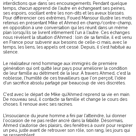
interdictions que dans ses encouragements. Pendant quelque
temps, chacun apprend de l’autre en échangeant ses peines,
ses espoirs, oscillant entre les non-dits et les aveux blessés.
Pour différencier ces extrêmes, Foued Mansour illustre les mots
retenus en présentant Mike et Ahmed en champ/contre-champ,
en opposition à une conversation qui les réunit dans un même
plan lorsqu’ils se livrent intimement l’un à l’autre. Ces échanges
nous révèlent la situation d’Ahmed : loin de sa famille, il est venu
en France pour subvenir aux besoins de celle-ci mais, avec le
temps, les liens, les appels ont cessé. Depuis, il s’est habitué au
silence.
Le réalisateur rend hommage aux immigrés de première
génération qui ont quitté leur pays pour améliorer la condition
de leur famille au détriment de la leur. À travers Ahmed, c’est la
noblesse, l’humilité de ces travailleurs que l’on perçoit, l’idée
d’un sacrifice absolu partagé par beaucoup de vies discrètes.
C’est avec le départ de Mike qu’Ahmed reprend sa vie en main.
De nouveau seul, il contacte sa famille et change le cours des
choses. Il renoue avec ses racines.
L’insouciance du jeune homme a fini par l’atteindre, lui donner
l’occasion de ne pas rester ancré dans la fatalité. Désormais,
Ahmed s’autorise des plaisirs, des fenêtres à ouvrir pour respirer
un peu, juste avant de retrouver son rôle, son rang, les jours qui
se ressemblent.