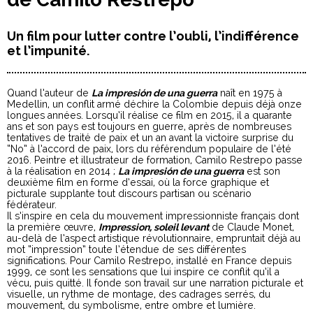
Un film pour lutter contre l’oubli, l’indifférence
et l’impunité.
Quand l’auteur de
La impresión de una guerra
naît en 1975 à
Medellin, un conflit armé déchire la Colombie depuis déjà onze
longues années. Lorsqu’il réalise ce film en 2015, il a quarante
ans et son pays est toujours en guerre, après de nombreuses
tentatives de traité de paix et un an avant la victoire surprise du
“No” à l’accord de paix, lors du référendum populaire de l’été
2016. Peintre et illustrateur de formation, Camilo Restrepo passe
à la réalisation en 2014 ;
La impresión de una guerra
est son
deuxième film en forme d’essai, où la force graphique et
picturale supplante tout discours partisan ou scénario
fédérateur.
Il s’inspire en cela du mouvement impressionniste français dont
la première œuvre,
Impression, soleil levant
de Claude Monet,
au-delà de l’aspect artistique révolutionnaire, empruntait déjà au
mot “impression” toute l’étendue de ses différentes
significations. Pour Camilo Restrepo, installé en France depuis
1999, ce sont les sensations que lui inspire ce conflit qu’il a
vécu, puis quitté. Il fonde son travail sur une narration picturale et
visuelle, un rythme de montage, des cadrages serrés, du
mouvement, du symbolisme, entre ombre et lumière.