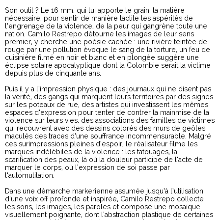
Son outil ? Le 16 mm, qui lui apporte le grain, la matière
nécessaire, pour sentir de manière tactile les aspérités de
l’engrenage de la violence, de la peur qui gangrène toute une
nation. Camilo Restrepo détourne les images de leur sens
premier, y cherche une poésie cachée : une rivière teintée de
rouge par une pollution évoque le sang de la torture, un feu de
cuisinière filmé en noir et blanc et en plongée suggère une
éclipse solaire apocalyptique dont la Colombie serait la victime
depuis plus de cinquante ans.
Puis il y a l’impression physique : des journaux qui ne disent pas
la vérité, des gangs qui marquent leurs territoires par des signes
sur les poteaux de rue, des artistes qui investissent les mêmes
espaces d’expression pour tenter de contrer la mainmise de la
violence sur leurs vies, des associations des familles de victimes
qui recouvrent avec des dessins colorés des murs de geôles
maculés des traces d’une souffrance incommensurable. Malgré
ces surimpressions pleines d’espoir, le réalisateur filme les
marques indélébiles de la violence : les tatouages, la
scarification des peaux, là où la douleur participe de l’acte de
marquer le corps, où l’expression de soi passe par
l’automutilation.
Dans une démarche markerienne assumée jusqu’à l’utilisation
d’une voix off profonde et inspirée, Camilo Restrepo collecte
les sons, les images, les paroles et compose une mosaïque
visuellement poignante, dont l’abstraction plastique de certaines