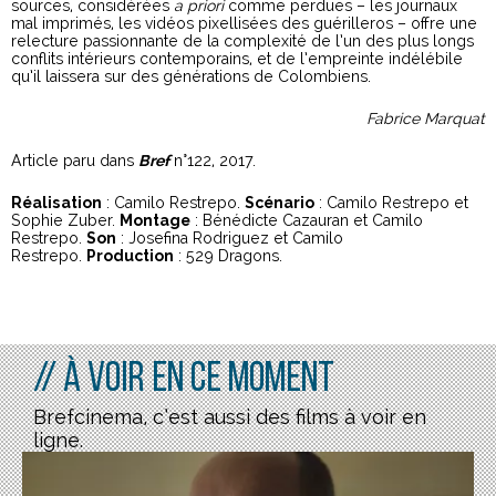
sources, considérées
a priori
comme perdues – les journaux
mal imprimés, les vidéos pixellisées des guérilleros – offre une
relecture passionnante de la complexité de l’un des plus longs
conflits intérieurs contemporains, et de l’empreinte indélébile
qu’il laissera sur des générations de Colombiens.
Fabrice Marquat
Article paru dans
Bref
n°122, 2017.
Réalisation
: Camilo Restrepo.
Scénario
: Camilo Restrepo et
Sophie Zuber.
Montage
: Bénédicte Cazauran et Camilo
Restrepo.
Son
: Josefina Rodriguez et Camilo
Restrepo.
Production
: 529 Dragons.
// À voir en ce moment
Brefcinema, c’est aussi des films à voir en
ligne.