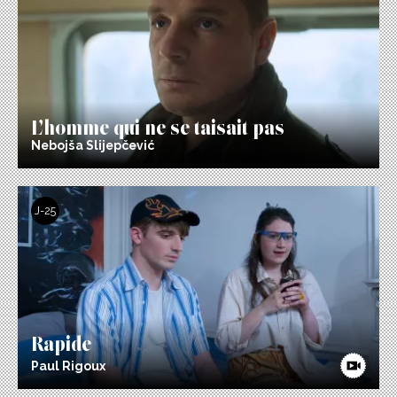
L’homme qui ne se taisait pas
Nebojša Slijepčević
J-25
Rapide
Paul Rigoux