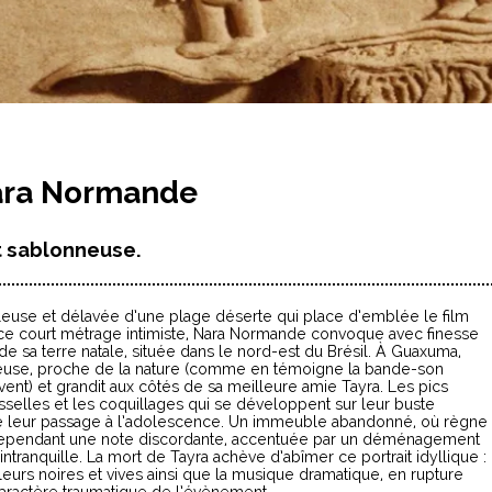
ara Normande
t sablonneuse.
leuse et délavée d’une plage déserte qui place d’emblée le film
s ce court métrage intimiste, Nara Normande convoque avec finesse
de sa terre natale, située dans le nord-est du Brésil. À Guaxuma,
yeuse, proche de la nature (comme en témoigne la bande-son
vent) et grandit aux côtés de sa meilleure amie Tayra. Les pics
isselles et les coquillages qui se développent sur leur buste
ie leur passage à l’adolescence. Un immeuble abandonné, où règne
t cependant une note discordante, accentuée par un déménagement
intranquille. La mort de Tayra achève d’abîmer ce portrait idyllique :
leurs noires et vives ainsi que la musique dramatique, en rupture