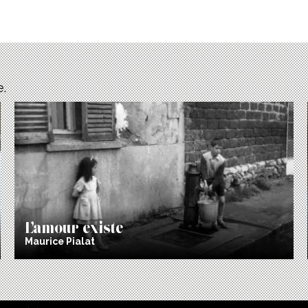
e.
L’amour existe
Maurice Pialat