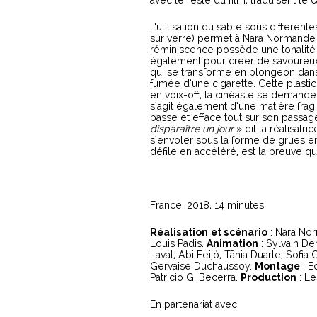
avec le reste du film, traduisent le
L’utilisation du sable sous différen
sur verre) permet à Nara Normande
réminiscence possède une tonalité e
également pour créer de savoureux 
qui se transforme en plongeon dans 
fumée d’une cigarette. Cette plasti
en voix-off, la cinéaste se demande a
s’agit également d’une matière frag
passe et efface tout sur son passag
disparaître un jour
» dit la réalisatr
s’envoler sous la forme de grues en
défile en accéléré, est la preuve qu
France, 2018, 14 minutes.
Réalisation
et scénario
: Nara No
Louis Padis.
Animation
: Sylvain D
Laval, Abi Feijó, Tãnia Duarte, Sofi
Gervaise Duchaussoy.
Montage
: E
Patricio G. Becerra.
Production
: Le
En partenariat avec