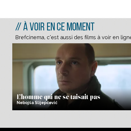
// À voir en ce moment
Brefcinema, c’est aussi des films à voir en lign
L’homme qui ne se taisait pas
Nebojša Slijepčević