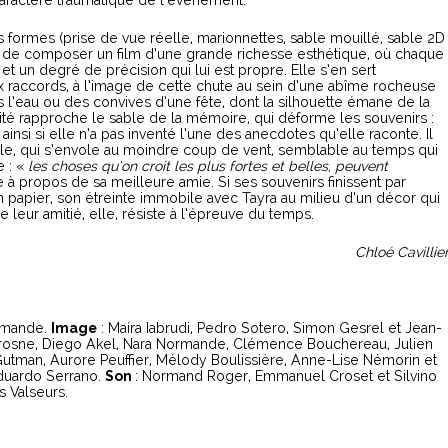
 caractère traumatique de l’évènement.
tes formes (prise de vue réelle, marionnettes, sable mouillé, sable 2D
 de composer un film d’une grande richesse esthétique, où chaque
t un degré de précision qui lui est propre. Elle s’en sert
raccords, à l’image de cette chute au sein d’une abîme rocheuse
l’eau ou des convives d’une fête, dont la silhouette émane de la
cité rapproche le sable de la mémoire, qui déforme les souvenirs :
insi si elle n’a pas inventé l’une des anecdotes qu’elle raconte. Il
ile, qui s’envole au moindre coup de vent, semblable au temps qui
e : «
les choses qu’on croit les plus fortes et belles, peuvent
ice à propos de sa meilleure amie. Si ses souvenirs finissent par
 papier, son étreinte immobile avec Tayra au milieu d’un décor qui
e leur amitié, elle, résiste à l’épreuve du temps.
Chloé Cavillie
rmande.
Image
: Maíra Iabrudi, Pedro Sotero, Simon Gesrel et Jean-
erosne, Diego Akel, Nara Normande, Clémence Bouchereau, Julien
a Gutman, Aurore Peuffier, Mélody Boulissière, Anne-Lise Némorin et
duardo Serrano.
Son
: Normand Roger, Emmanuel Croset et Silvino
s Valseurs.