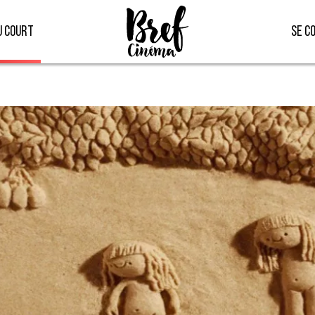
u court
Se c