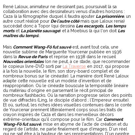
René Laloux, animateur ne dessinant pas, poursuivait là sa
collaboration avec des dessinateurs venus d’autres horizons :
Caza (à la filmographie duquel il faudra ajouter
La prisonnière
, un
autre court réalisé pour
De l'autre côté
mais que Laloux renia)
succédait donc à Topor (qui dessina
Les escargots
,
Les temps
morts
et
La planète sauvage
) et à Moebius (à qui l’on doit
Les
maîtres du temps
).
Mais
Comment Wang-Fô fut sauvé
est, avant tout cela, une
nouvelle sublime de Marguerite Yourcenar publiée en 1936
dans la
Revue de Paris
et reprise en 1938 dans le recueil
Nouvelles orientales
(on ne peut, à ce stade, que recommander
le copieux livre-DVD sorti par
La Traverse
en 2017, qui propose
à la fois la nouvelle, le film, son story-board complet et de
nombreux bonus sur le cinéaste). La manière dont René Laloux
adapte cette nouvelle est un modèle d'invention et de
réappropriation. Où le cinéaste bouscule la temporalité linéaire
du matériau d'origine en parsemant le récit principal de
nombreux flashbacks. Où la narration progresse selon des points
de vue diffractés (Ling, le disciple d'abord ; l'Empereur ensuite).
Et où, surtout, les riches idées visuelles contenues dans le conte
de Yourcenar prennent littéralement corps sous les traits de
crayon inspirés de Caza et dans les merveilleux décors
extrême-orientaux qu’il compose pour le film. Car
Comment
Wang-Fô fut
sauvé
, mise en abyme de l’acte de création et du
regard de l'artiste, ne parle finalement que d'images. D'un réel
qui ne sait être à la hauteur de ses représentations. D'un peintre