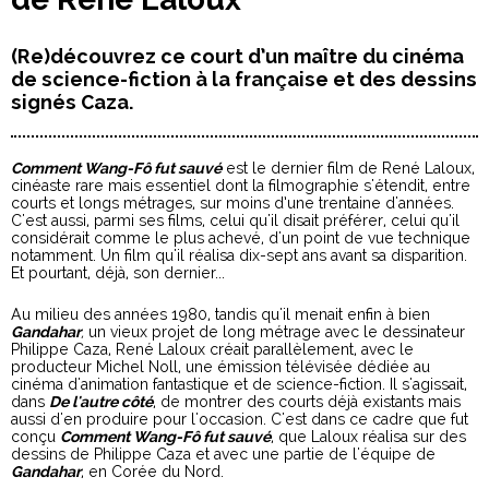
(Re)découvrez ce court d’un maître du cinéma
de science-fiction à la française et des dessins
signés Caza.
Comment Wang-Fô fut sauvé
est le dernier film de René Laloux,
cinéaste rare mais essentiel dont la filmographie s'étendit, entre
courts et longs métrages, sur moins d’une trentaine d'années.
C'est aussi, parmi ses films, celui qu'il disait préférer, celui qu'il
considérait comme le plus achevé, d'un point de vue technique
notamment. Un film qu'il réalisa dix-sept ans avant sa disparition.
Et pourtant, déjà, son dernier...
Au milieu des années 1980, tandis qu'il menait enfin à bien
Gandahar
,
un vieux projet de long métrage avec le dessinateur
Philippe Caza, René Laloux créait parallèlement, avec le
producteur Michel Noll, une émission télévisée dédiée au
cinéma d'animation fantastique et de science-fiction. Il s'agissait,
dans
De l'autre côté
, de montrer des courts déjà existants mais
aussi d'en produire pour l'occasion. C'est dans ce cadre que fut
conçu
Comment Wang-Fô fut sauvé
, que Laloux réalisa sur des
dessins de Philippe Caza et avec une partie de l'équipe de
Gandahar
, en Corée du Nord.