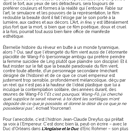
dont le tort, aux yeux de ses détracteurs, sera toujours de
préférer couleurs et formes à la réalité qui l'entoure. Fable sur
l’art, le simulacre et les pouvoirs de la représentation, le film
redouble la beauté dont il fait l’éloge par le soin porté à la
lumière, aux cadres et aux décors. L’Art,
in fine
, y est littéralement
plus fort que la mort, si bien que ce film poétique, doux et cruel
à la fois, pourrait tout aussi bien faire office de manifeste
esthétique.
Éternelle histoire du rêveur en butte à un monde tyrannique,
alors ? Oui, sauf que l'étrangeté du film vient aussi de l'étonnante
placidité de Wang-Fô (personnage ambigu qui préfère peindre
la femme suicidée de Ling plutôt que plaindre son disciple). Et il
faut insister sur le fait que la beauté paradoxale du film vient,
contre toute attente, d’un personnage secondaire (méchant
désigné de l’histoire) et de ce que ce cruel empereur est
justement trop sensible, profondément mélancolique, déçu par
un réel qui n'est pas à la hauteur de l'idéal plastique que lui a
inculqué la contemplation solitaire, des années durant, des
œuvres de Wang-Fô (“
Et c'est pourquoi, Wang-Fô, j'ai cherché
quel supplice te serait réservé, à toi dont les sortilèges m'ont
dégoûté de ce que je possède, et donné le désir de ce que je ne
posséderai pas”
, écrivait Yourcenar).
Pour l'anecdote, c'est l'histrion Jean-Claude Dreyfus qui prêtait
sa voix à l'Empereur. C'est donc bien là, peut-on écrire – avec le
Duc d’Orléans dans
L'Anglaise et le Duc
d'Eric Rohmer – son plus