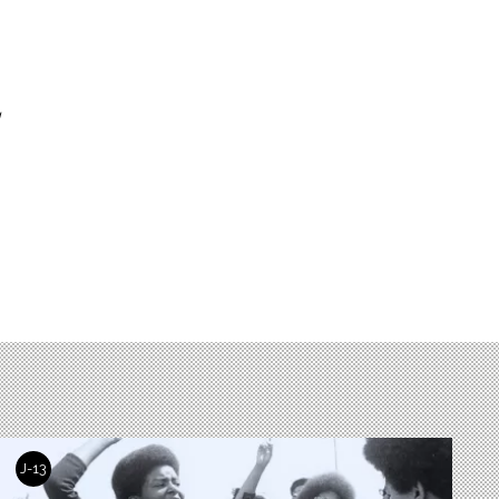
e
q
J-13