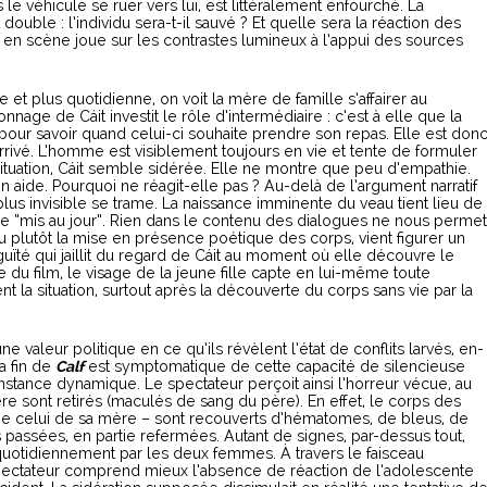
le véhicule se ruer vers lui, est littéralement enfourché. La
st double : l’individu sera-t-il sauvé ? Et quelle sera la réaction des
en scène joue sur les contrastes lumineux à l’appui des sources
et plus quotidienne, on voit la mère de famille s’affairer au
age de Cáit investit le rôle d’intermédiaire : c’est à elle que la
our savoir quand celui-ci souhaite prendre son repas. Elle est don
rrivé. L’homme est visiblement toujours en vie et tente de formuler
a situation, Cáit semble sidérée. Elle ne montre que peu d’empathie.
en aide. Pourquoi ne réagit-elle pas ? Au-delà de l’argument narratif
plus invisible se trame. La naissance imminente du veau tient lieu de
e “mis au jour”. Rien dans le contenu des dialogues ne nous permet
ou plutôt la mise en présence poétique des corps, vient figurer un
uïté qui jaillit du regard de Cáit au moment où elle découvre le
 du film, le visage de la jeune fille capte en lui-même toute
nt la situation, surtout après la découverte du corps sans vie par la
 valeur politique en ce qu’ils révèlent l’état de conflits larvés, en-
a fin de
Calf
est symptomatique de cette capacité de silencieuse
instance dynamique. Le spectateur perçoit ainsi l’horreur vécue, au
 sont retirés (maculés de sang du père). En effet, le corps des
 celui de sa mère – sont recouverts d’hématomes, de bleus, de
s passées, en partie refermées. Autant de signes, par-dessus tout,
uotidiennement par les deux femmes. À travers le faisceau
spectateur comprend mieux l’absence de réaction de l’adolescente