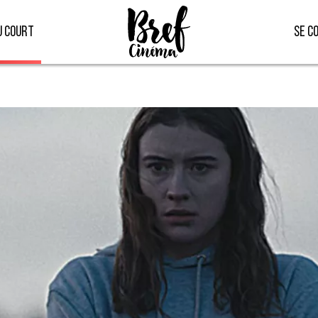
u court
Se c