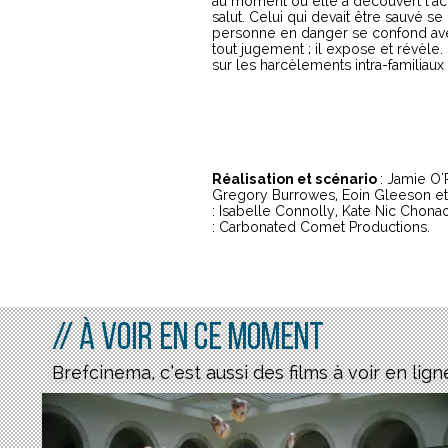
au moment où elle a découvert l’acc
salut. Celui qui devait être sauvé s
personne en danger se confond avec
tout jugement ; il expose et révèle.
sur les harcèlements intra-familiaux
Réalisation et scénario
: Jamie O
Gregory Burrowes, Eoin Gleeson et
: Isabelle Connolly, Kate Nic Chona
: Carbonated Comet Productions.
// À voir en ce moment
Brefcinema, c’est aussi des films à voir en lign