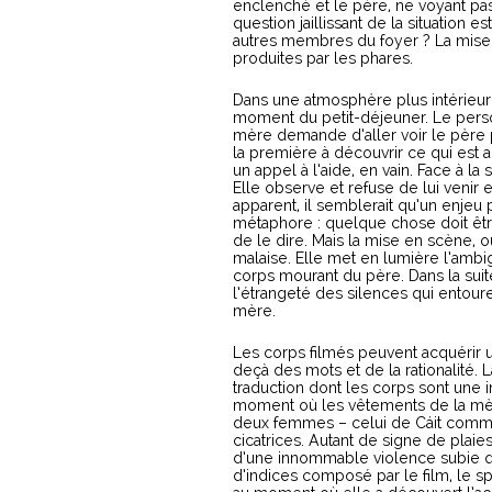
enclenché et le père, ne voyant pas 
question jaillissant de la situation e
autres membres du foyer ? La mise 
produites par les phares.
Dans une atmosphère plus intérieure 
moment du petit-déjeuner. Le personn
mère demande d’aller voir le père p
la première à découvrir ce qui est a
un appel à l’aide, en vain. Face à l
Elle observe et refuse de lui venir 
apparent, il semblerait qu’un enjeu 
métaphore : quelque chose doit êtr
de le dire. Mais la mise en scène, 
malaise. Elle met en lumière l’ambig
corps mourant du père. Dans la suite
l’étrangeté des silences qui entoure
mère.
Les corps filmés peuvent acquérir une
deçà des mots et de la rationalité. L
traduction dont les corps sont une 
moment où les vêtements de la mère
deux femmes – celui de Cáit comme
cicatrices. Autant de signe de plaie
d’une innommable violence subie q
d’indices composé par le film, le 