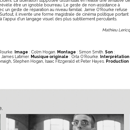
ident. La sidération supposée dissimulait en réalité une tentative d
e révèle être un ignoble bourreau. Le geste de non-assistance à
 un geste de réparation au niveau familial. Jamie O’Rourke refuse
 Surtout, il invente une forme magistrale de cinéma politique portant
 à l’appui d’un langage visuel des plus subtilement percutants.
Mathieu Leric
'Rourke.
Image
: Colm Hogan.
Montage
: Simon Smith.
Son
:
 James Latimer.
Musique originale
: Orla O'Rourke.
Interprétation
onaigh, Stephen Hogan, Isaac Fitzgerald et Peter Hayes.
Production
e.