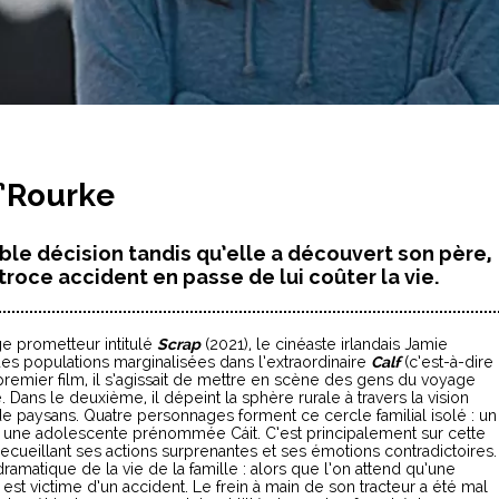
O’Rourke
ible décision tandis qu’elle a découvert son père,
atroce accident en passe de lui coûter la vie.
ge prometteur intitulé
Scrap
(2021), le cinéaste irlandais Jamie
es populations marginalisées dans l’extraordinaire
Calf
(c’est-à-dire
 premier film, il s’agissait de mettre en scène des gens du voyage
 Dans le deuxième, il dépeint la sphère rurale à travers la vision
e paysans. Quatre personnages forment ce cercle familial isolé : un
 une adolescente prénommée Cáit. C’est principalement sur cette
recueillant ses actions surprenantes et ses émotions contradictoires.
amatique de la vie de la famille : alors que l’on attend qu’une
est victime d’un accident. Le frein à main de son tracteur a été mal