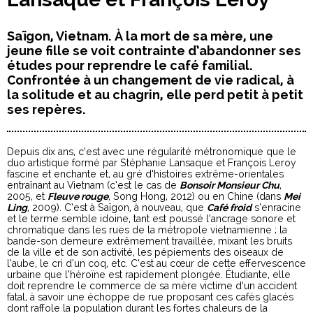
Saïgon, Vietnam. À la mort de sa mère, une
jeune fille se voit contrainte d’abandonner ses
études pour reprendre le café familial.
Confrontée à un changement de vie radical, à
la solitude et au chagrin, elle perd petit à petit
ses repères.
Depuis dix ans, c’est avec une régularité métronomique que le
duo artistique formé par Stéphanie Lansaque et François Leroy
fascine et enchante et, au gré d’histoires extrême-orientales
entraînant au Vietnam (c’est le cas de
Bonsoir Monsieur Chu
,
2005, et
Fleuve rouge
, Song Hong, 2012) ou en Chine (dans
Mei
Ling
, 2009). C’est à Saïgon, à nouveau, que
Café froid
s’enracine
et le terme semble idoine, tant est poussé l’ancrage sonore et
chromatique dans les rues de la métropole vietnamienne ; la
bande-son demeure extrêmement travaillée, mixant les bruits
de la ville et de son activité, les pépiements des oiseaux de
l’aube, le cri d’un coq, etc. C’est au cœur de cette effervescence
urbaine que l’héroïne est rapidement plongée. Étudiante, elle
doit reprendre le commerce de sa mère victime d’un accident
fatal, à savoir une échoppe de rue proposant ces cafés glacés
dont raffole la population durant les fortes chaleurs de la