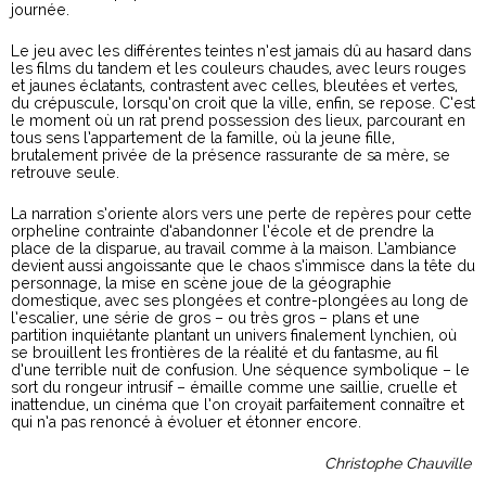
journée.
Le jeu avec les différentes teintes n’est jamais dû au hasard dans
les films du tandem et les couleurs chaudes, avec leurs rouges
et jaunes éclatants, contrastent avec celles, bleutées et vertes,
du crépuscule, lorsqu’on croit que la ville, enfin, se repose. C’est
le moment où un rat prend possession des lieux, parcourant en
tous sens l’appartement de la famille, où la jeune fille,
brutalement privée de la présence rassurante de sa mère, se
retrouve seule.
La narration s’oriente alors vers une perte de repères pour cette
orpheline contrainte d’abandonner l’école et de prendre la
place de la disparue, au travail comme à la maison. L’ambiance
devient aussi angoissante que le chaos s’immisce dans la tête du
personnage, la mise en scène joue de la géographie
domestique, avec ses plongées et contre-plongées au long de
l’escalier, une série de gros – ou très gros – plans et une
partition inquiétante plantant un univers finalement lynchien, où
se brouillent les frontières de la réalité et du fantasme, au fil
d’une terrible nuit de confusion. Une séquence symbolique – le
sort du rongeur intrusif – émaille comme une saillie, cruelle et
inattendue, un cinéma que l’on croyait parfaitement connaître et
qui n’a pas renoncé à évoluer et étonner encore.
Christophe Chauville