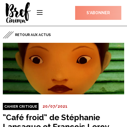
S’ABONNER
RETOUR AUX ACTUS
20/07/2021
CAHIER CRITIQUE
“Café froid” de Stéphanie
Lansaque et François Leroy