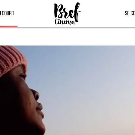
u court
Se c