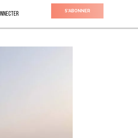
S’ABONNER
onnecter