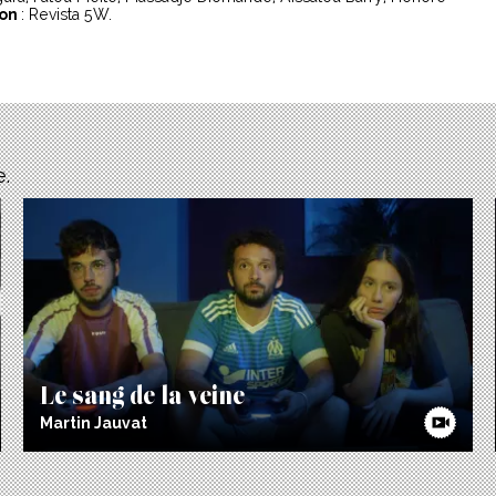
ion
: Revista 5W.
e.
Le sang de la veine
Martin Jauvat