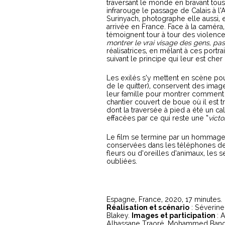
traversant le monde en bravant tous 
infrarouge le passage de Calais à l
Surinyach, photographe elle aussi, e
arrivée en France. Face à la caméra
témoignent tour à tour des violences 
montrer le vrai visage des gens, pa
réalisatrices, en mêlant à ces port
suivant le principe qui leur est ch
Les exilés s’y mettent en scène pou
de le quitter), conservent des image
leur famille pour montrer comment il
chantier couvert de boue où il est 
dont la traversée à pied a été un cal
effacées par ce qui reste une “
victo
Le film se termine par un hommage 
conservées dans les téléphones de le
fleurs ou d’oreilles d’animaux, les 
oubliées.
Espagne, France, 2020, 17 minutes.
Réalisation et scénario
: Séverine
Blakey.
Images et participation
: 
Alhassane Traoré, Mohammed Bangur