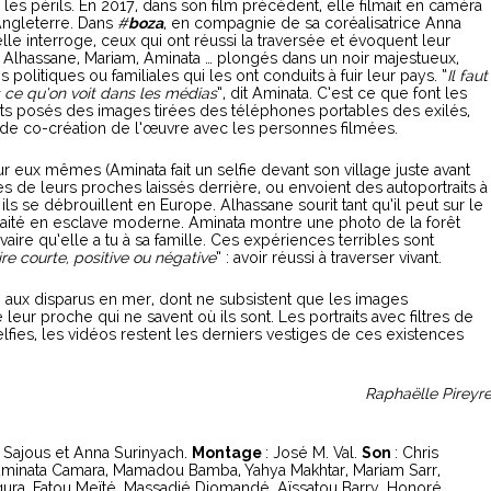
les périls. En 2017, dans son film précédent, elle filmait en caméra
’Angleterre. Dans
#
boza
, en compagnie de sa coréalisatrice Anna
lle interroge, ceux qui ont réussi la traversée et évoquent leur
, Alhassane, Mariam, Aminata … plongés dans un noir majestueux,
politiques ou familiales qui les ont conduits à fuir leur pays. “
Il faut
s ce qu’on voit dans les médias
”, dit Aminata. C’est ce que font les
raits posés des images tirées des téléphones portables des exilés,
er de co-création de l’œuvre avec les personnes filmées.
r eux mêmes (Aminata fait un selfie devant son village juste avant
s de leurs proches laissés derrière, ou envoient des autoportraits à
s se débrouillent en Europe. Alhassane sourit tant qu’il peut sur le
traité en esclave moderne. Aminata montre une photo de la forêt
vaire qu’elle a tu à sa famille. Ces expériences terribles sont
ire courte, positive ou négative
” : avoir réussi à traverser vivant.
aux disparus en mer, dont ne subsistent que les images
ur proche qui ne savent où ils sont. Les portraits avec filtres de
selfies, les vidéos restent les derniers vestiges de ces existences
Raphaëlle Pireyr
 Sajous et Anna Surinyach.
Montage
: José M. Val.
Son
: Chris
Aminata Camara, Mamadou Bamba, Yahya Makhtar, Mariam Sarr,
a, Fatou Meïté, Massadjé Diomandé, Aïssatou Barry, Honoré