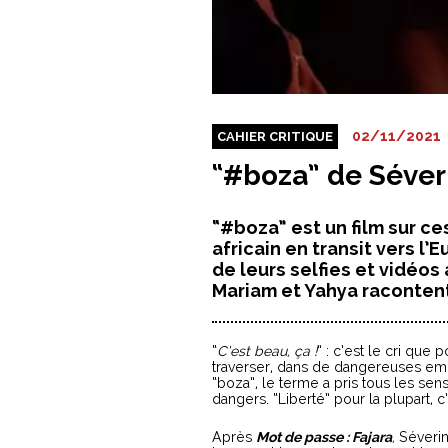
02/11/2021
CAHIER CRITIQUE
“#boza” de Séver
“#boza” est un film sur 
africain en transit vers l
de leurs selfies et vidéo
Mariam et Yahya racontent 
“
C’est beau, ça !
” : c’est le cri que
traverser, dans de dangereuses emb
“boza”, le terme a pris tous les sen
dangers. “Liberté” pour la plupart, c’
Après
Mot de passe : Fajara
,
Séverin