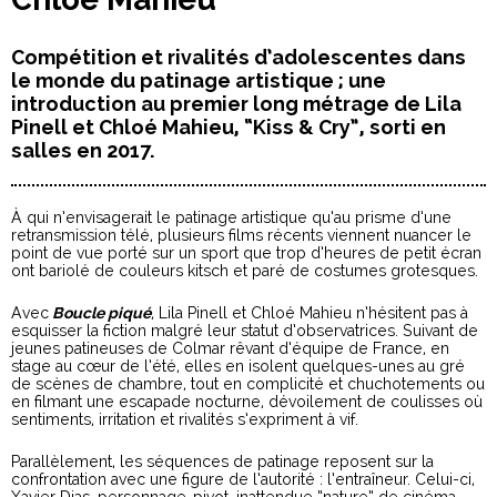
Compétition et rivalités d’adolescentes dans
le monde du patinage artistique ; une
introduction au premier long métrage de Lila
Pinell et Chloé Mahieu, “Kiss & Cry”, sorti en
salles en 2017.
À qui n’envisagerait le patinage artistique qu’au prisme d’une
retransmission télé, plusieurs films récents viennent nuancer le
point de vue porté sur un sport que trop d’heures de petit écran
ont bariolé de couleurs kitsch et paré de costumes grotesques.
Avec
Boucle piqué
, Lila Pinell et Chloé Mahieu n’hésitent pas à
esquisser la fiction malgré leur statut d’observatrices. Suivant de
jeunes patineuses de Colmar rêvant d’équipe de France, en
stage au cœur de l’été, elles en isolent quelques-unes au gré
de scènes de chambre, tout en complicité et chuchotements ou
en filmant une escapade nocturne, dévoilement de coulisses où
sentiments, irritation et rivalités s’expriment à vif.
Parallèlement, les séquences de patinage reposent sur la
confrontation avec une figure de l’autorité : l’entraîneur. Celui-ci,