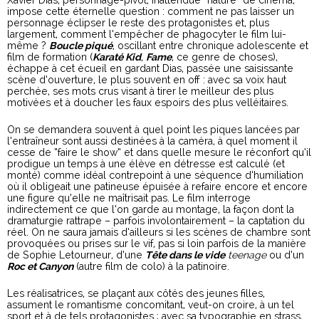
Xavier Dias, personnage-pivot, inattendue “nature” de cinéma,
impose cette éternelle question : comment ne pas laisser un
personnage éclipser le reste des protagonistes et, plus
largement, comment l’empêcher de phagocyter le film lui-
même ?
Boucle piqué
, oscillant entre chronique adolescente et
film de formation (
Karaté Kid
,
Fame
, ce genre de choses),
échappe à cet écueil en gardant Dias, passée une saisissante
scène d’ouverture, le plus souvent en off : avec sa voix haut
perchée, ses mots crus visant à tirer le meilleur des plus
motivées et à doucher les faux espoirs des plus velléitaires.
On se demandera souvent à quel point les piques lancées par
l’entraîneur sont aussi destinées à la caméra, à quel moment il
cesse de “faire le show” et dans quelle mesure le réconfort qu’il
prodigue un temps à une élève en détresse est calculé (et
monté) comme idéal contrepoint à une séquence d’humiliation
où il obligeait une patineuse épuisée à refaire encore et encore
une figure qu’elle ne maîtrisait pas. Le film interroge
indirectement ce que l’on garde au montage, la façon dont la
dramaturgie rattrape – parfois involontairement – la captation du
réel. On ne saura jamais d’ailleurs si les scènes de chambre sont
provoquées ou prises sur le vif, pas si loin parfois de la manière
de Sophie Letourneur, d’une
Tête dans le vide
teenage
ou d’un
Roc et Canyon
(autre film de colo) à la patinoire.
Les réalisatrices, se plaçant aux côtés des jeunes filles,
assument le romantisme concomitant, veut-on croire, à un tel
sport et à de tels protagonistes ; avec sa typographie en strass,