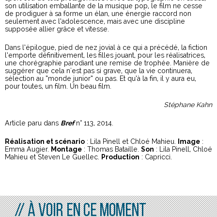
son utilisation emballante de la musique pop, le film ne cesse
de prodiguer à sa forme un élan, une énergie raccord non
seulement avec l’adolescence, mais avec une discipline
supposée allier grâce et vitesse.
Dans l’épilogue, pied de nez jovial à ce qui a précédé, la fiction
l’emporte définitivement, les filles jouant, pour les réalisatrices,
une chorégraphie parodiant une remise de trophée. Manière de
suggérer que cela n'est pas si grave, que la vie continuera,
sélection au “monde junior” ou pas. Et qu’à la fin, il y aura eu,
pour toutes, un film. Un beau film.
Stéphane Kahn
Article paru dans
Bref
n° 113, 2014.
Réalisation et scénario
: Lila Pinell et Chloé Mahieu.
Image
:
Emma Augier.
Montage
: Thomas Bataille.
Son
: Lila Pinell, Chloé
Mahieu et Steven Le Guellec.
Production
: Capricci.
// À voir en ce moment