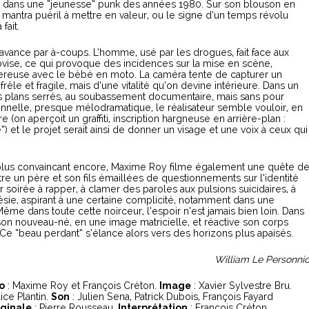
dans une “jeunesse” punk des années 1980. Sur son blouson en
 mantra puéril à mettre en valeur, ou le signe d’un temps révolu
fait.
vance par à-coups. L’homme, usé par les drogues, fait face aux
provise, ce qui provoque des incidences sur la mise en scène,
reuse avec le bébé en moto. La caméra tente de capturer un
rêle et fragile, mais d’une vitalité qu’on devine intérieure. Dans un
 des plans serrés, au soubassement documentaire, mais sans pour
ionnelle, presque mélodramatique, le réalisateur semble vouloir, en
(on aperçoit un graffiti, inscription hargneuse en arrière-plan :
) et le projet serait ainsi de donner un visage et une voix à ceux qui
t plus convaincant encore, Maxime Roy filme également une quête d
ntre un père et son fils émaillées de questionnements sur l’identité
eur soirée à rapper, à clamer des paroles aux pulsions suicidaires, à
ésie, aspirant à une certaine complicité, notamment dans une
ême dans toute cette noirceur, l’espoir n’est jamais bien loin. Dans
 son nouveau-né, en une image matricielle, et réactive son corps
Ce “beau perdant” s’élance alors vers des horizons plus apaisés.
William Le Personni
o
: Maxime Roy et François Créton.
Image
: Xavier Sylvestre Bru.
ice Plantin.
Son
: Julien Sena, Patrick Dubois, François Fayard
iginale
: Pierre Rousseau.
Interprétation
: François Créton,