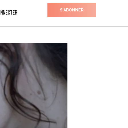
S’ABONNER
onnecter