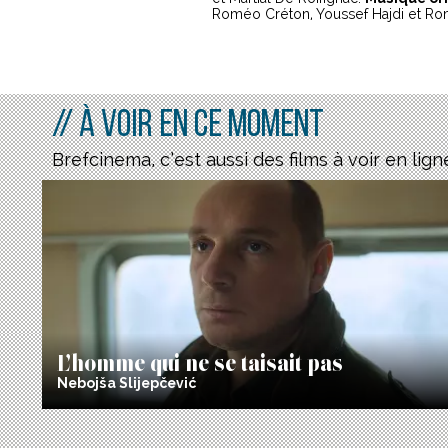
Roméo Créton, Youssef Hajdi et Ro
// À voir en ce moment
Brefcinema, c’est aussi des films à voir en lign
L’homme qui ne se taisait pas
Nebojša Slijepčević