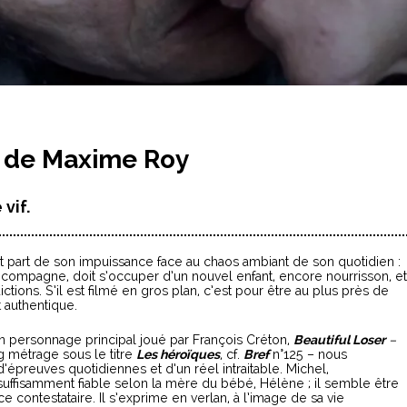
" de Maxime Roy
vif.
t part de son impuissance face au chaos ambiant de son quotidien :
 compagne, doit s’occuper d’un nouvel enfant, encore nourrisson, et
ions. S’il est filmé en gros plan, c’est pour être au plus près de
t authentique.
on personnage principal joué par François Créton,
Beautiful Loser
–
ng métrage sous le titre
Les héroïques
, cf.
Bref
n°125 – nous
d’épreuves quotidiennes et d’un réel intraitable. Michel,
suffisamment fiable selon la mère du bébé, Hélène ; il semble être
 contestataire. Il s’exprime en
verlan, à l’image de sa vie