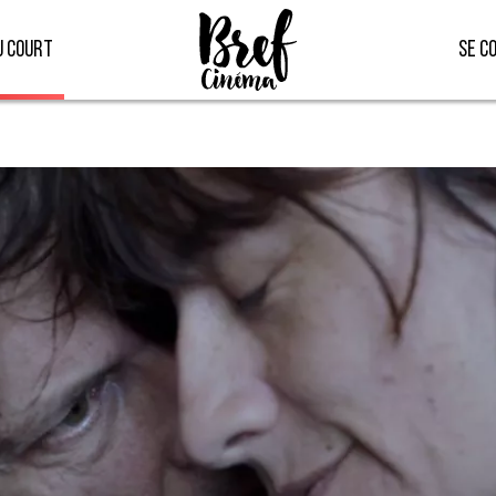
u court
Se c