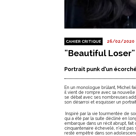
26/02/2020
CAHIER CRITIQUE
"Beautiful Loser
Portrait punk d’un écorché 
En un monologue brûlant, Michel fai
il vient de rompre avec sa nouvelle
se débat avec ses nombreuses addict
son désarroi et esquisser un portrai
Inspiré par la vie tourmentée de s
qui a été
par la suite décliné en lo
embarque dans un récit abrupt, fait 
cinquantenaire échevelé, n’est pas 
resté empêtré dans son adolescence