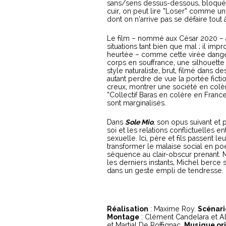
sans/sens dessus-dessous, bloqué 
cuir, on peut lire “Loser” comme un
dont on n’arrive pas se défaire tout à 
Le film – nommé aux César 2020 – a
situations tant bien que mal ; il im
heurtée – comme cette virée dange
corps en souffrance, une silhouette f
style naturaliste, brut, filmé dans
autant perdre de vue la portée fict
creux, montrer une société en colère 
“Collectif Baras en colère en France”
sont marginalisés.
Dans
Sole Mio
, son opus suivant e
soi et les relations conflictuelles e
sexuelle. Ici, père et fils passent l
transformer le malaise social en po
séquence au clair-obscur prenant. M
les derniers instants, Michel berce
dans un geste empli de tendresse. 
Réalisation
: Maxime Roy.
Scénari
Montage
: Clément Candelara et Al
et Martial De Roffignac.
Musique or