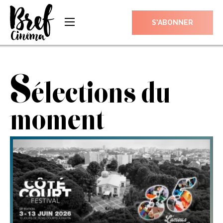
S’ABONNER
S
élections du
moment