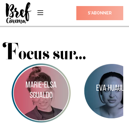
S’ABONNER
F
ocus sur...
MARIE-ELSA
EVA HUAULT
SGUALDO