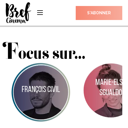
S’ABONNER
F
ocus sur...
MARIE-ELSA
FRANÇOIS CIVIL
SGUALDO