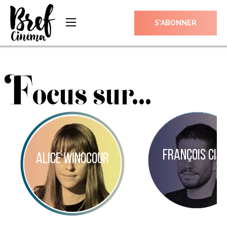
S’ABONNER
F
ocus sur...
FRANÇOIS CIVI
ALICE WINOCOUR