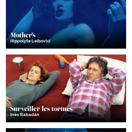
Mother’s
Hippolyte Leibovici
Surveiller les tortues
Inès Rabadán