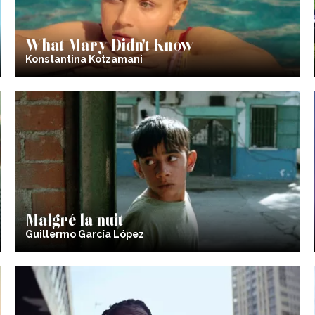
What Mary Didn’t Know
Konstantina Kotzamani
Malgré la nuit
Guillermo García López