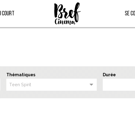
u court
Se c
Thématiques
Durée