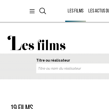
Les films
Les actus d
L
es films
Titre ou réalisateur
19 films