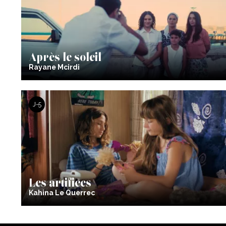
Après le soleil
Rayane Mcirdi
J-5
Les artifices
Kahina Le Querrec