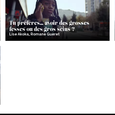
Tu préfères… avoir des grosses
fesses ou des gros seins ?
Lise Akoka, Romane Gueret