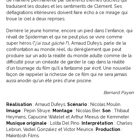
traduisent les doutes et les sentiments de Clément. Ses
déflagrations intérieures doivent faire écho à ce mirage qui
troue le ciel à deux reprises.
Derrière le jeune homme, encore un pied dans l’enfance, qui
rêvait de Spiderman et qui ne peut plus se vivre comme
super héros (“
j’ai tout gâché !
”), Arnaud Dufeys, parle de la
confrontation au monde réel, du dérèglement que peut
produire sur un ado la réalité du monde adulte comme de la
difficulté pour un cinéaste de garder le cap dans la réalité
d’un tournage du film qu’il a fantasmé par écrit. Une nouvelle
façon de rappeler la richesse de ce film qui ne sera jamais
aussi anodin qu’un été près d’une piscine.
Bernard Payen
Réalisation
: Arnaud Dufeys.
Scénario
: Nicolas Moulin.
Image
: Pépin Struye.
Montage
: Nicolas Bier.
Son
: Thibaut
Heymans, Capucine Watelet et Arthur Meeus de Kemmeter.
Musique originale
: Lolita Del Pino.
Interprétation
: Charles
Lebrun, Vadiel Gonzalez et Victor Meurice.
Production
:
Makintosh Films.