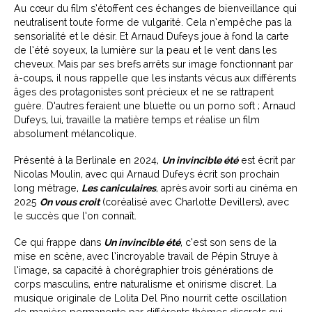
Au cœur du film s’étoffent ces échanges de bienveillance qui
neutralisent toute forme de vulgarité. Cela n’empêche pas la
sensorialité et le désir. Et Arnaud Dufeys joue à fond la carte
de l’été soyeux, la lumière sur la peau et le vent dans les
cheveux. Mais par ses brefs arrêts sur image fonctionnant par
à-coups, il nous rappelle que les instants vécus aux différents
âges des protagonistes sont précieux et ne se rattrapent
guère. D’autres feraient une bluette ou un porno soft ; Arnaud
Dufeys, lui, travaille la matière temps et réalise un film
absolument mélancolique.
Présenté à la Berlinale en 2024,
Un invincible été
est écrit par
Nicolas Moulin, avec qui Arnaud Dufeys écrit son prochain
long métrage,
Les caniculaires
, après avoir sorti au cinéma en
2025
On vous croit
(coréalisé avec Charlotte Devillers), avec
le succès que l’on connaît.
Ce qui frappe dans
Un invincible été
, c’est son sens de la
mise en scène, avec l’incroyable travail de Pépin Struye à
l’image, sa capacité à chorégraphier trois générations de
corps masculins, entre naturalisme et onirisme discret. La
musique originale de Lolita Del Pino nourrit cette oscillation
de manière permanente par différents thèmes discrets qui