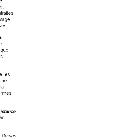
e
et
traites
isage
vés.
au
e
voque
r,
e les
 une
la
formes
sistanc
e
’en
 Drevon