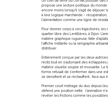
Un coin de terre où l’on fait pousser des 
propose une lecture politique du monde. Ca
encore moins lorsqu’il s’agit de déjouer l
à leur logique marchande – récupération, 
l’alimentation comme une ligne de résistanc
Pour donner corps à ces trajectoires, les
quartier libre des Lentillères, à Dijon. L’
matière graphique rugueuse, faite d’aplats
l’affiche militante ou la sérigraphie artisa
distribuer.
Entièrement conçue par les deux autrices
récits tout en s’autorisant des échappées 
matière visuelle souple et mouvante. Le tr
forme refusait de s’enfermer dans une est
se densifient et se réchauffent ; face aux 
Premier court métrage du duo depuis leur
défend une position nette : l’animation n’e
révéler les frictions comme les possibles