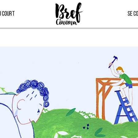
u court
Se c