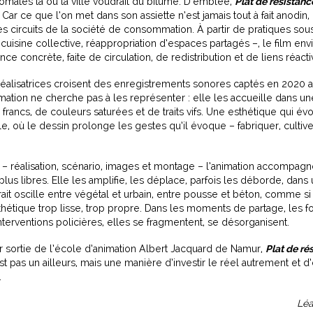
tomates là où la ville voudrait du bitume. D’emblée,
Plat de résistanc
r ce que l’on met dans son assiette n’est jamais tout à fait anodin, 
es circuits de la société de consommation. À partir de pratiques sous
cuisine collective, réappropriation d’espaces partagés –, le film env
e concrète, faite de circulation, de redistribution et de liens réacti
 réalisatrices croisent des enregistrements sonores captés en 2020 
animation ne cherche pas à les représenter : elle les accueille dans un
 francs, de couleurs saturées et de traits vifs. Une esthétique qui é
nale, où le dessin prolonge les gestes qu’il évoque – fabriquer, cultive
 – réalisation, scénario, images et montage – l’animation accompagn
plus libres. Elle les amplifie, les déplace, parfois les déborde, dans
ait oscille entre végétal et urbain, entre pousse et béton, comme si 
hétique trop lisse, trop propre. Dans les moments de partage, les 
interventions policières, elles se fragmentent, se désorganisent.
 sortie de l’école d’animation Albert Jacquard de Namur,
Plat de ré
st pas un ailleurs, mais une manière d’investir le réel autrement et d
.
Léa